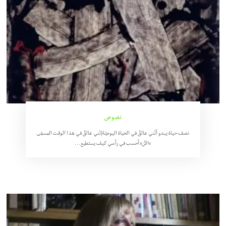
نصوص
نصف حياة يبدو أنّني عالقٌ في الحياة اليوميّةإنّني عالقٌ في هذا الوقت المسمّى
“الآن”أحسب في رأسي كيف يستطيع…