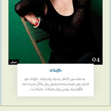
04
عرض
«الرُّسَلاءُ»
ومَا عليكَ سِوَى الاِنْتِظَارِ، ولَسَوْفَ يَهْتَدِينَإليكَ –الإوَزَّاتُ، فوقَ
السِّبَاخ، يَطِرْنَ خَفِيضَاتٍ،[جَانِحَاتٍ]،يَطِرْنَ وهُنَّ يَتَلأْلَأْنَ باسْوِدَادِ المَاءِ
تَلَأْلُؤًاولَسَوْفَ يَهْتَدِينَ إليكَ والغَزَالاتُ –الغَزَالاتُ مَا…