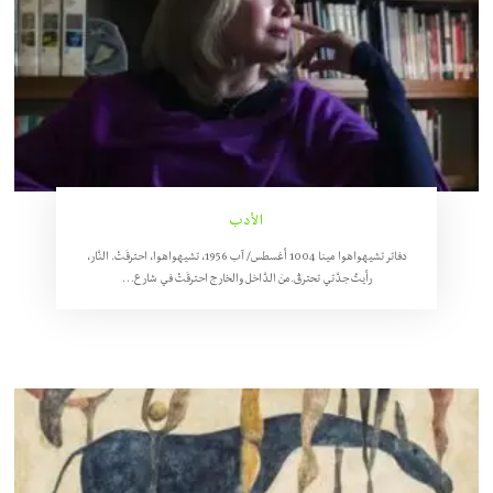
الأدب
دفاتر تشيهواهوا مينا 1004 أغسطس/ آب 1956، تشيهواهوا، احترقَتْ. النَّار،
رأيتُ جدَّتي تحترقُ.منَ الدَّاخل والخارج احترقَتْ في شارع…