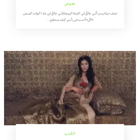
نصوص
نصف حياة يبدو أنّني عالقٌ في الحياة اليوميّةإنّني عالقٌ في هذا الوقت المسمّى
“الآن”أحسب في رأسي كيف يستطيع…
الكتب