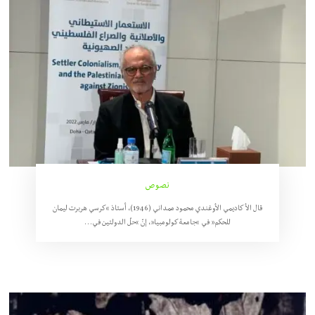
نصوص
قال الأكاديمي الأوغندي محمود ممداني (1946)، أستاذ “كرسي هربرت ليمان
للحكم” في “جامعة كولومبيا”، إنّ “حلّ الدولتين في…