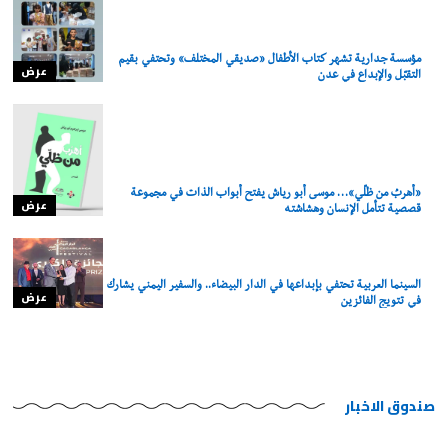
مؤسسة جدارية تشهر كتاب الأطفال «صديقي المختلف» وتحتفي بقيم
عرض
التقبّل والإبداع في عدن
«أهربُ من ظلّي»… موسى أبو رياش يفتح أبواب الذات في مجموعة
عرض
قصصية تتأمل الإنسان وهشاشته
السينما العربية تحتفي بإبداعها في الدار البيضاء.. والسفير اليمني يشارك
عرض
في تتويج الفائزين
صندوق الاخبار