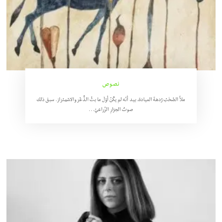
نصوص
ملأَ الصَّخَبُ رُدهةَ العيادة، بيد أنّه لم يكُنْ أوّلَ ما بثَّ الذُّعْرَ والاشمئزاز. سبقَ ذلك
صوتُ الجرّارِ الزِّراعيّ…