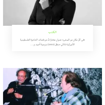
الكتب
“في كلّ مكان من المنفى” عنوان مختاراتٌ من قصائد الشاعرة الفلسطينية
الأميركية ناتالي حنظل (1969) بترجمة أحمد م.…