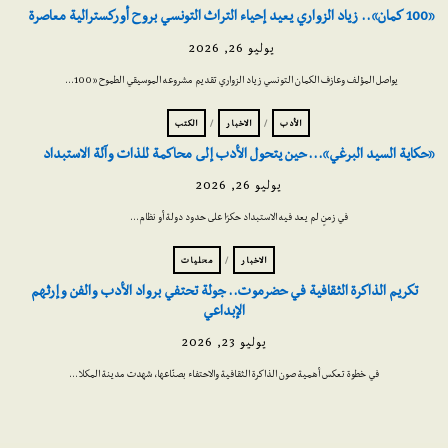
«100 كمان».. زياد الزواري يعيد إحياء التراث التونسي بروح أوركسترالية معاصرة
يوليو 26, 2026
يواصل المؤلف وعازف الكمان التونسي زياد الزواري تقديم مشروعه الموسيقي الطموح «100…
الأدب
/
الاخبار
/
الكتب
«حكاية السيد البرغي»… حين يتحول الأدب إلى محاكمة للذات وآلة الاستبداد
يوليو 26, 2026
في زمنٍ لم يعد فيه الاستبداد حكرًا على حدود دولة أو نظام…
الاخبار
/
محليات
تكريم الذاكرة الثقافية في حضرموت.. جولة تحتفي برواد الأدب والفن وإرثهم
الإبداعي
يوليو 23, 2026
في خطوة تعكس أهمية صون الذاكرة الثقافية والاحتفاء بصنّاعها، شهدت مدينة المكلا…