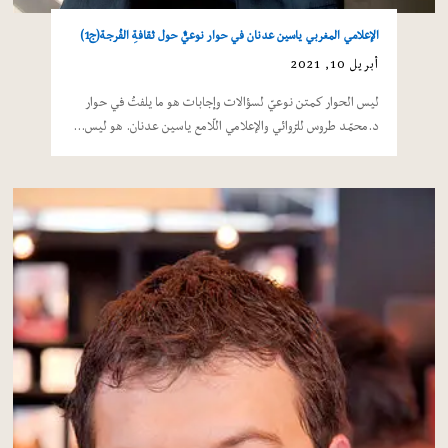
الإعلامي المغربي ياسين عدنان في حوار نوعيٌّ حول ثقافةِ الفُرجة(ج1)
أبريل 10, 2021
ليس الحوار كمتن نوعيّ لسؤالات وإجابات هو ما يلفتُ في حوار
د.محمّد طروس للرّوائي والإعلامي اللّامع ياسين عدنان. هو ليس…