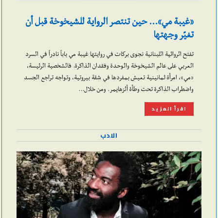
«غيبة مي»… حين تنتصر الرواية للشيخوخة قبل أن
تغيّر وجهتها
تفتح الروائية اللبنانية نجوى بركات في روايتها غيبة مي باباً نادراً في السرد
العربي على عالم الشيخوخة والوحدة وفقدان الذاكرة. فالشخصية الرئيسة،
«مي»، امرأة ثمانينية تعيش بمفردها في شقة بيروتية، وتواجه تراجع الجسد
واضطراب الذاكرة تحت وطأة ألزهايمر. ومن خلال…
اقرأ المزيد
الادب