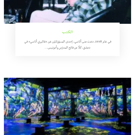
الكتب
في عام 1998، دعت منى أتاسي، إحدى المسؤولتَيْن عن “غاليري أتاسي” في
دمشق، كلّاً من فاتح المدرّس وأدونيس…