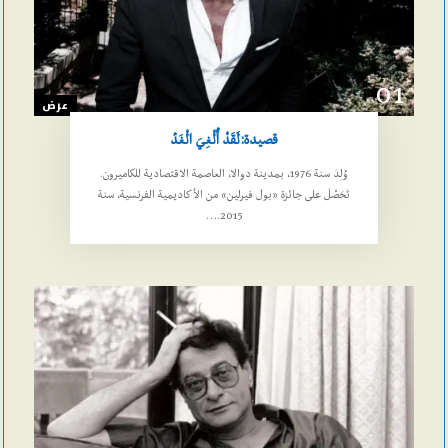
01
عرض
قصيدة:لَقَدْ أُلْغِيَ الْغَدُ
وُلِدَ سنة 1976، بمدينة دوالا، العاصمة الاقتصادية للكاميرون.
تَحَصَّلَ على جائزة «بول فيرلين» من الأكاديمية الفرنسية، سنة
2015.…