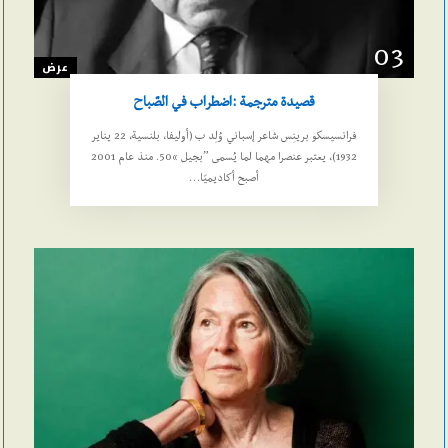
03
عرض
قصيدة مترجمة :اضطراب في الصّباح
فرانسيسكو برينِس شاعر إسباني وُلِد ب (أوليفا، بلنسية، 22 يناير
1932)، يعتبر عنصرا مهما لما يُسمى ˮبجيل “50. منذ عام 2001
أصبح أكاديميًا…