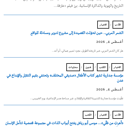
التاريخ والهوية والذاكرة الإنسانية. برز فيلم «عازفة…
الأدب
/
الاخبار
الشعر العربي.. حين تحوّلت القصيدة إلى مشروع تنوير ومساءلة للواقع
أغسطس 4, 2026
هل كان الشعر العربي، عبر تاريخه الطويل، مجرد تعبير جمالي، أم أنه…
الاخبار
/
الكتب
/
فنون
/
محليات
مؤسسة جدارية تشهر كتاب الأطفال «صديقي المختلف» وتحتفي بقيم التقبّل والإبداع في
عدن
أغسطس 4, 2026
نظّمت مؤسسة جدارية للتنمية الثقافية والإعلام، عبر مساحة جسر الإبداعية، يوم الخميس…
الأدب
/
الاخبار
/
الكتب
«أهربُ من ظلّي»… موسى أبو رياش يفتح أبواب الذات في مجموعة قصصية تتأمل الإنسان