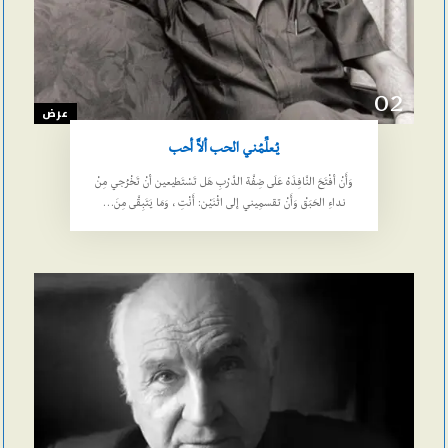
02
عرض
يُعلِّمُني الحب ألاَّ أحب
وَأَنْ أفْتَحَ النَّافِذَهْ عَلَى ضِفَّة الدَّرْبِ هَل تَسْتَطيعين أنْ تَخْرُجي مِنْ
نداءِ الحَبَقْ وَأَنْ تقسمِيني إلى اثْنَيْن: أَنْتِ ، وَمَا يَتَبِقَّى مِنَ…