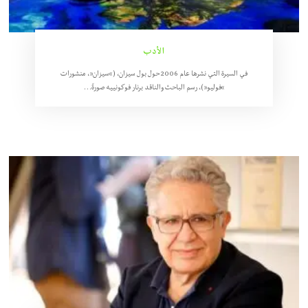
الأدب
في السيرة التي نشرها عام 2006 حول بول سيزان، (“سيزان”، منشورات
“فوليو”)، رسم الباحث والناقد برنار فوكونييه صورةً…