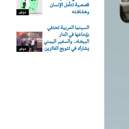
قصصية تتأمل الإنسان
وهشاشته
عرض
السينما العربية تحتفي
بإبداعها في الدار
البيضاء.. والسفير اليمني
يشارك في تتويج الفائزين
عرض