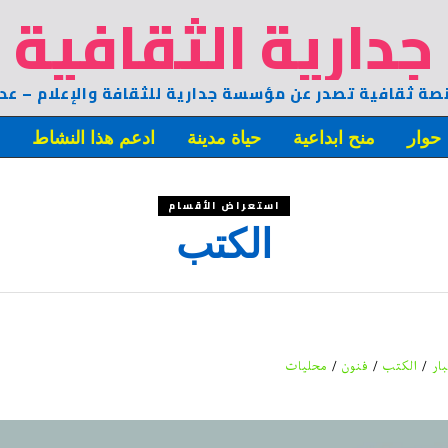
جدارية الثقافية
صة ثقافية تصدر عن مؤسسة جدارية للثقافة والإعلام – عد
حوار
منح ابداعية
حياة مدينة
ادعم هذا النشاط
ه
استعراض الأقسام
الكتب
بار
/
الكتب
/
فنون
/
محليات