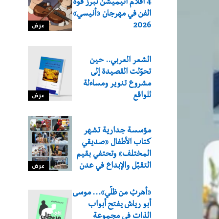
4 أفلام أنيميشن تبرز قوة
الفن في مهرجان «أنيسي»
2026
عرض
الشعر العربي.. حين
تحوّلت القصيدة إلى
مشروع تنوير ومساءلة
للواقع
عرض
مؤسسة جدارية تشهر
كتاب الأطفال «صديقي
المختلف» وتحتفي بقيم
التقبّل والإبداع في عدن
عرض
«أهربُ من ظلّي»… موسى
أبو رياش يفتح أبواب
الذات في مجموعة