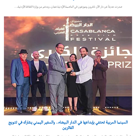
صدرت حديثاً عن دار الآن ناشرون وموزعون في العاصمة الأردنية عمّان، وبدعم من وزارة الثقافة الأردنية،…
السينما العربية تحتفي بإبداعها في الدار البيضاء.. والسفير اليمني يشارك في تتويج
الفائزين