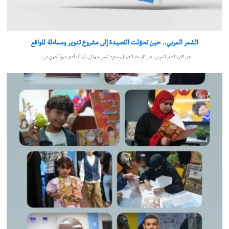
الشعر العربي.. حين تحوّلت القصيدة إلى مشروع تنوير ومساءلة للواقع
هل كان الشعر العربي، عبر تاريخه الطويل، مجرد تعبير جمالي، أم أنه أدى دوراً أعمق في…