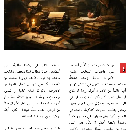
منٍ كانت فيه المدن تُعَلِّق أسماءها
صناعة الكتاب في بلادنا مُطالبةٌ بصبرٍ
ز
على واجهات المحلات وتُميّز
أسطوري. أحيانًا تتطلب ثمنًا شخصيًا: تنازلات،
الأصوات العالية، وُلدت صناعةٌ
ساعاتٍ بلا نوم، وظائفٍ نهارية تمنعك من
هادئة صناعة الكتاب تعمل في الظلال كما لو
الكتابة ليلًا. وفي المقابل، تُعطى نادرةً من
أنها خائفةٌ من الأضواء. أعرف ورشةً لا مكان
الاعتراف؛ جائزاتٌ تُمنَح كذباً أو تُنسى،
لها على الخرائط؛ يسكنها كاتبٌ مسافر في
مراجعاتٍ سريعة لا تتجاوز ثلاثة أسطر، أو
المدينة بحبره، ومصمِّمٌ يبني للورق وجهًا،
أصواتٍ نقديةٍ تتنافس على رفض الأعمال بدلاً
ومحرِّرٌ يقطف العبارات كفاكهةٍ ناضجة،في
من قراءتها. هذه لعبةٌ مُرهِقة—لكنها أيضًا
الصباح يأتون وهم يحملون في جيوبهم خبزاً
المكان الذي تُولد فيه الشجاعة.
رخيصاً وكومة أحلامٍ لا تكلّ، وفي الليل
ما الذي يجعل هذه الصناعة مظلومة؟ ليس
يغادرون حاملين نسخًا معدودة، وكأنهم