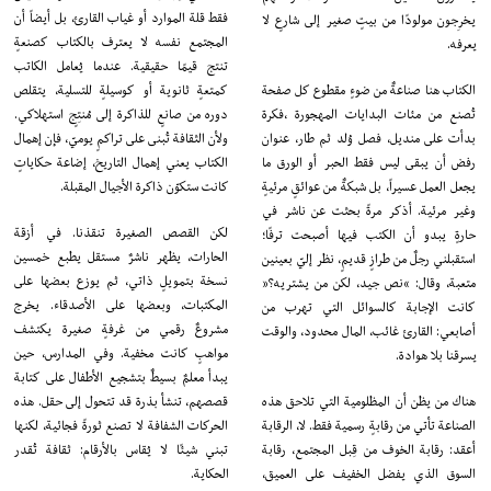
فقط قلة الموارد أو غياب القارئ، بل أيضاً أن
يخرِجون مولودًا من بيتٍ صغير إلى شارعٍ لا
المجتمع نفسه لا يعترف بالكتاب كصنعةٍ
يعرفه.
تنتج قيمًا حقيقية. عندما يُعامل الكاتب
الكتاب هنا صناعةٌ من ضوءٍ مقطوع كل صفحة
كمتعةٍ ثانوية أو كوسيلةٍ للتسلية، يتقلص
تُصنع من مئات البدايات المهجورة ،فكرة
دوره من صانعٍ للذاكرة إلى مُنتِجٍ استهلاكي.
بدأت على منديل، فصل وُلد ثم طار، عنوان
ولأن الثقافة تُبنى على تراكمٍ يوميّ، فإن إهمال
رفض أن يبقى ليس فقط الحبر أو الورق ما
الكتاب يعني إهمال التاريخ، إضاعة حكاياتٍ
يجعل العمل عسيراً، بل شبكةٌ من عوائقٍ مرئيةٍ
كانت ستكوّن ذاكرة الأجيال المقبلة.
وغير مرئية. أذكر مرةً بحثت عن ناشر في
لكن القصص الصغيرة تنقذنا. في أزقة
حارةٍ يبدو أن الكتب فيها أصبحت ترفًا؛
الحارات، يظهر ناشرٌ مستقل يطبع خمسين
استقبلني رجلٌ من طرازٍ قديمٍ، نظر إليّ بعينين
نسخة بتمويلٍ ذاتي، ثم يوزع بعضها على
متعبة، وقال: “نص جيد، لكن من يشتريه؟”
المكتبات، وبعضها على الأصدقاء. يخرج
كانت الإجابة كالسوائل التي تهرب من
مشروعٌ رقمي من غرفةٍ صغيرة يكتشف
أصابعي: القارئ غائب، المال محدود، والوقت
مواهبٍ كانت مخفية. وفي المدارس، حين
يسرقنا بلا هوادة.
يبدأ معلمٌ بسيطٌ بتشجيع الأطفال على كتابة
هناك من يظن أن المظلومية التي تلاحق هذه
قصصهم، تنشأ بذرة قد تتحول إلى حقل. هذه
الصناعة تأتي من رقابةٍ رسمية فقط. لا، الرقابة
الحركات الشفافة لا تصنع ثورةً فجائية، لكنها
أعقد: رقابة الخوف من قِبل المجتمع، رقابة
تبني شيئًا لا يُقاس بالأرقام: ثقافة تُقدر
السوق الذي يفضل الخفيف على العميق،
الحكاية.