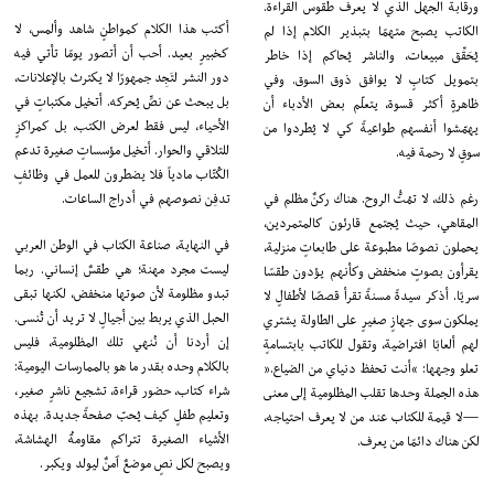
ورقابة الجهل الذي لا يعرف طقوس القراءة.
أكتب هذا الكلام كمواطنٍ شاهد وألمس، لا
الكاتب يصبح متهمًا بتبذير الكلام إذا لم
كخبيرٍ بعيد. أحب أن أتصور يومًا تأتي فيه
يُحَقِّق مبيعات، والناشر يُحاكم إذا خاطر
دور النشر لتَجِد جمهورًا لا يكترث بالإعلانات،
بتمويل كتابٍ لا يوافق ذوق السوق. وفي
بل يبحث عن نصٍّ يُحركه. أتخيل مكتباتٍ في
ظاهرةٍ أكثر قسوة، يتعلّم بعض الأدباء أن
الأحياء، ليس فقط لعرض الكتب، بل كمراكزٍ
يهمّشوا أنفسهم طواعيةً كي لا يُطردوا من
للتلاقي والحوار. أتخيل مؤسساتٍ صغيرة تدعم
سوقٍ لا رحمة فيه.
الكُتّاب مادياً فلا يضطرون للعمل في وظائفٍ
رغم ذلك، لا تمُتُّ الروح. هناك ركنٌ مظلم في
تدفِن نصوصهم في أدراج الساعات.
المقاهي، حيث يُجتمع قارئون كالمتمردين،
في النهاية، صناعة الكتاب في الوطن العربي
يحملون نصوصًا مطبوعة على طابعاتٍ منزلية،
ليست مجرد مهنة؛ هي طقسٌ إنساني. ربما
يقرأون بصوتٍ منخفض وكأنهم يؤدون طقسًا
تبدو مظلومة لأن صوتها منخفض، لكنها تبقى
سريًا. أذكر سيدةً مسنةً تقرأ قصصًا لأطفالٍ لا
الحبل الذي يربط بين أجيالٍ لا تريد أن تُنسى.
يملكون سوى جهازٍ صغيرٍ على الطاولة يشتري
إن أردنا أن نُنهي تلك المظلومية، فليس
لهم ألعابًا افتراضية، وتقول للكاتب بابتسامةٍ
بالكلام وحده بقدر ما هو بالممارسات اليومية:
تعلو وجهها: “أنت تحفظ دنياي من الضياع.”
شراء كتاب، حضور قراءة، تشجيع ناشرٍ صغير،
هذه الجملة وحدها تقلب المظلومية إلى معنى
وتعليم طفلٍ كيف يُحبّ صفحةً جديدة. بهذه
—لا قيمة للكتاب عند من لا يعرف احتياجه،
الأشياء الصغيرة تتراكم مقاومةُ الهشاشة،
لكن هناك دائمًا من يعرف.
ويصبح لكل نصٍ موضعٌ آمنٌ ليولد ويكبر.