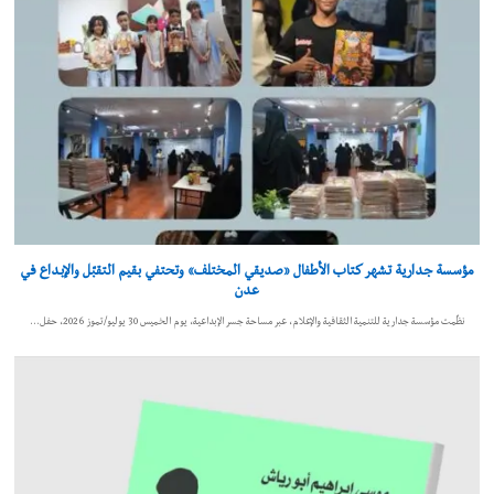
مؤسسة جدارية تشهر كتاب الأطفال «صديقي المختلف» وتحتفي بقيم التقبّل والإبداع في
عدن
نظّمت مؤسسة جدارية للتنمية الثقافية والإعلام، عبر مساحة جسر الإبداعية، يوم الخميس 30 يوليو/تموز 2026، حفل…