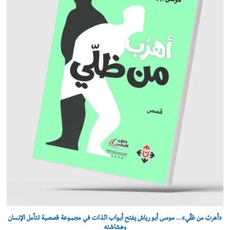
«أهربُ من ظلّي»… موسى أبو رياش يفتح أبواب الذات في مجموعة قصصية تتأمل الإنسان
وهشاشته