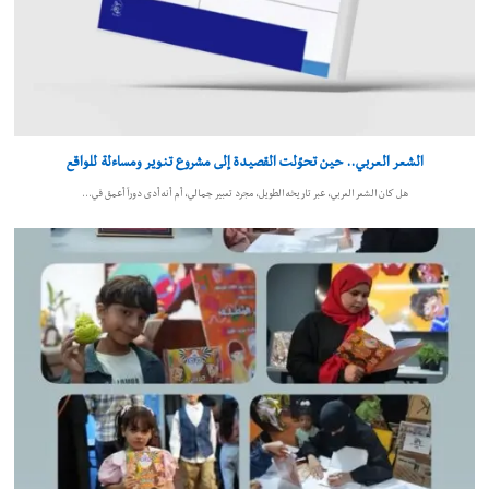
الشعر العربي.. حين تحوّلت القصيدة إلى مشروع تنوير ومساءلة للواقع
هل كان الشعر العربي، عبر تاريخه الطويل، مجرد تعبير جمالي، أم أنه أدى دوراً أعمق في…