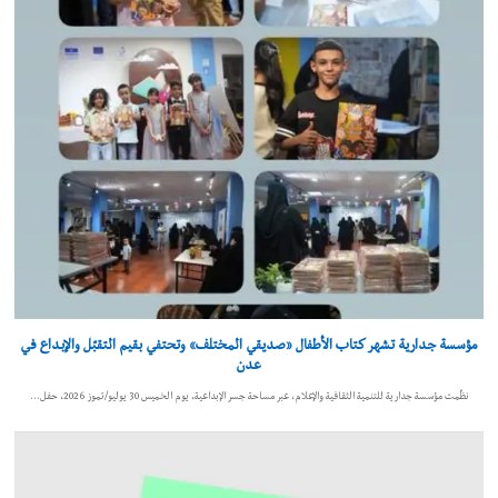
مؤسسة جدارية تشهر كتاب الأطفال «صديقي المختلف» وتحتفي بقيم التقبّل والإبداع في
عدن
نظّمت مؤسسة جدارية للتنمية الثقافية والإعلام، عبر مساحة جسر الإبداعية، يوم الخميس 30 يوليو/تموز 2026، حفل…