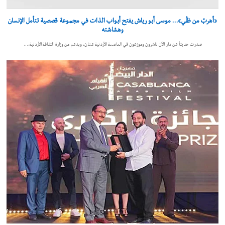
«أهربُ من ظلّي»… موسى أبو رياش يفتح أبواب الذات في مجموعة قصصية تتأمل الإنسان
وهشاشته
صدرت حديثاً عن دار الآن ناشرون وموزعون في العاصمة الأردنية عمّان، وبدعم من وزارة الثقافة الأردنية،…