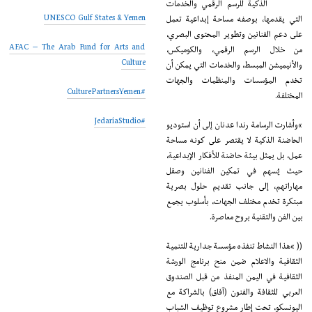
الذكية للرسم الرقمي والخدمات
UNESCO Gulf States & Yemen
التي يقدمها، بوصفه مساحة إبداعية تعمل
على دعم الفنانين وتطوير المحتوى البصري،
AFAC – The Arab Fund for Arts and
من خلال الرسم الرقمي، والكوميكس،
Culture
والأنيميشن المبسط، والخدمات التي يمكن أن
تخدم المؤسسات والمنظمات والجهات
#CulturePartnersYemen
المختلفة.
#JedariaStudio
“وأشارت الرسامة رندا عدنان إلى أن استوديو
الحاضنة الذكية لا يقتصر على كونه مساحة
عمل، بل يمثل بيئة حاضنة للأفكار الإبداعية،
حيث يُسهم في تمكين الفنانين وصقل
مهاراتهم، إلى جانب تقديم حلول بصرية
مبتكرة تخدم مختلف الجهات، بأسلوب يجمع
بين الفن والتقنية بروح معاصرة.
(( “هذا النشاط تنفذه مؤسسة جدارية للتنمية
الثقافية والاعلام ضمن منح برنامج الورشة
الثقافية في اليمن المنفذ من قبل الصندوق
العربي للثقافة والفنون (آفاق) بالشراكة مع
اليونسكو، تحت إطار مشروع توظيف الشباب