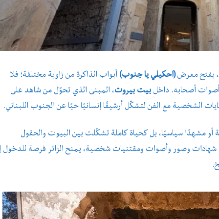
ا، يفتح معرض
(احكيلي يا جنوب)
أبواب الذاكرة من زاوية مختلفة؛ فلا
بأصوات أصحابه. داخل
بيت بيروت
، المبنى الذي تحوّل من شاهد على
ات الشخصية مع الفن لتشكّل أرشيفًا إنسانيًا حيًا عن الجنوب اللبناني.
أو مشهدًا سياسيًا، بل كحياة كاملة تشكّلت بين البيوت والحقول
 شهادات وصور وأصوات ومقتنيات شخصية، يمنح الزائر فرصة للدخول إ
خ.