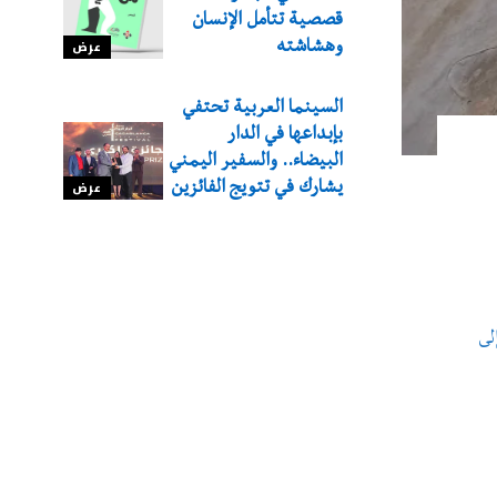
قصصية تتأمل الإنسان
وهشاشته
عرض
السينما العربية تحتفي
بإبداعها في الدار
البيضاء.. والسفير اليمني
يشارك في تتويج الفائزين
عرض
لى