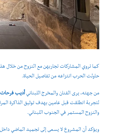
كما تروي المشاركات تجاربهن مع النزوح من خلال هذا 
حاولت الحرب انتزاعه من تفاصيل الحياة.
من جهته، يرى الفنان والمخرج اللبناني
أديب فرحات
لتجربة انطلقت قبل عامين بهدف توثيق الذاكرة المرتب
والنزوح المستمر في الجنوب اللبناني.
ويؤكد أن المشروع لا يسعى إلى تجميد الماضي داخل أر