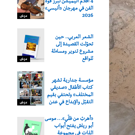
4 أفلام أنيميشن تبرز قوة
الفن في مهرجان «أنيسي»
2026
عرض
الشعر العربي.. حين
تحوّلت القصيدة إلى
مشروع تنوير ومساءلة
للواقع
عرض
مؤسسة جدارية تشهر
كتاب الأطفال «صديقي
المختلف» وتحتفي بقيم
التقبّل والإبداع في عدن
عرض
«أهربُ من ظلّي»… موسى
أبو رياش يفتح أبواب
الذات في مجموعة