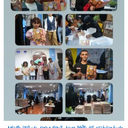
مؤسسة جدارية تشهر كتاب الأطفال «صديقي المختلف» وتحتفي بقيم التقبّل والإبداع في