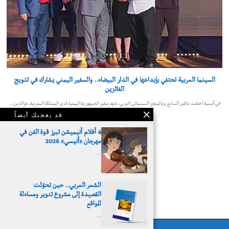
السينما العربية تحتفي بإبداعها في الدار البيضاء.. والسفير اليمني يشارك في تتويج
الفائزين
في أمسية احتفت بالفن السابع وبالمنجز السينمائي العربي، شهد سفير الجمهورية اليمنية لدى المملكة المغربية، عزالدين…
قد يعجبك أيضاً
4 أفلام أنيميشن تبرز قوة الفن في
مهرجان «أنيسي» 2026
…
الشعر العربي.. حين تحوّلت
القصيدة إلى مشروع تنوير ومساءلة
© 2026 - جدارية الثقافية
للواقع
…