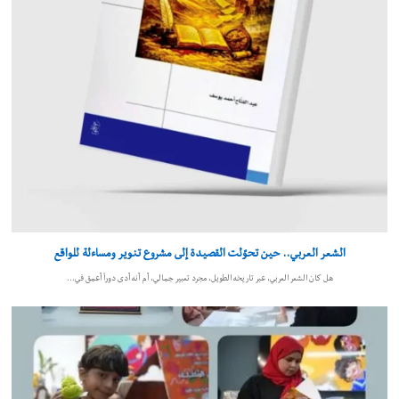
الشعر العربي.. حين تحوّلت القصيدة إلى مشروع تنوير ومساءلة للواقع
هل كان الشعر العربي، عبر تاريخه الطويل، مجرد تعبير جمالي، أم أنه أدى دوراً أعمق في…