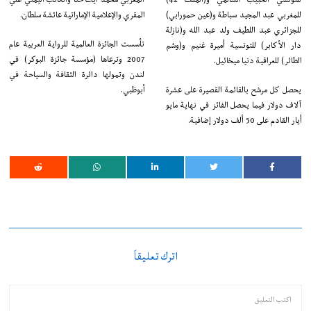
للمغربي عبد المجيد سباطة و(عين حمورابي)
المقري والإعلامية الإماراتية عائشة سلطان.
للجزائري عبد اللطيف ولد عبد الله و(نازلة
تأسست الجائزة العالمية للرواية العربية عام
دار الأكابر) للتونسية أميرة غنيم و(وشم
2007 وترعاها (مؤسسة جائزة البوكر) في
الطائر) للعراقية دنيا ميخائيل.
لندن وتمولها دائرة الثقافة والسياحة في
يحصل كل مرشح بالقائمة القصيرة على عشرة
أبوظبي.
آلاف دولار فيما يحصل الفائز في نهاية مايو
أيار القادم على 50 ألف دولار إضافية.
اترك تعليقاً