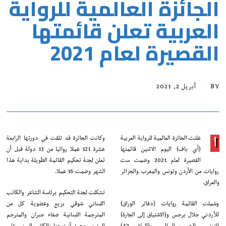
الجائزة العالمية للرواية
العربية تعلن قائمتها
القصيرة لعام 2021
BY
أبريل 2, 2021
علنت الجائزة العالمية للرواية العربية
وكانت الجائزة قد تلقت في دورتها الرابعة
أ
(أي باف) اليوم الاثنين قائمتها
عشرة 121 عملا روائيا من 13 دولة قبل أن
القصيرة لعام 2021 وضمت ست
تعلن لجنة تحكيم القائمة الطويلة بداية هذا
روايات من الأردن وتونس والمغرب والجزائر
الشهر وضمت 16 عملا.
والعراق.
تشكلت لجنة التحكيم برئاسة الشاعر والكاتب
وشملت القائمة روايات (دفاتر الوراق)
اللبناني شوقي بزيع وعضوية كل من
للأردني جلال برجس و(الاشتياق إلى الجارة)
المترجمة اللبنانية صفاء جبران والمترجم
للتونسي الحبيب السالمي و(الملف 42)
المغربي محمد آيت حنا والكاتب اليمني علي