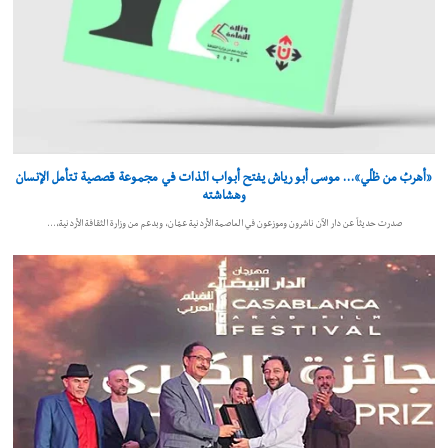
«أهربُ من ظلّي»… موسى أبو رياش يفتح أبواب الذات في مجموعة قصصية تتأمل الإنسان
وهشاشته
صدرت حديثاً عن دار الآن ناشرون وموزعون في العاصمة الأردنية عمّان، وبدعم من وزارة الثقافة الأردنية،…