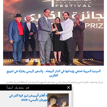
السينما العربية تحتفي بإبداعها في الدار البيضاء.. والسفير اليمني يشارك في تتويج
الفائزين
في أمسية احتفت بالفن السابع وبالمنجز السينمائي العربي، شهد سفير الجمهورية اليمنية لدى المملكة المغربية، عزالدين…
قد يعجبك أيضاً
4 أفلام أنيميشن تبرز قوة الفن في
مهرجان «أنيسي» 2026
…