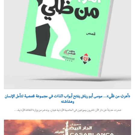
«أهربُ من ظلّي»… موسى أبو رياش يفتح أبواب الذات في مجموعة قصصية تتأمل الإنسان
وهشاشته
صدرت حديثاً عن دار الآن ناشرون وموزعون في العاصمة الأردنية عمّان، وبدعم من وزارة الثقافة الأردنية،…