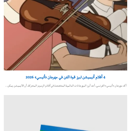
4 أفلام أنيميشن تبرز قوة الفن في مهرجان «أنيسي» 2026
أكد مهرجان «أنيسي» الفرنسي، أحد أبرز المهرجانات العالمية المتخصصة في أفلام الرسوم المتحركة، أن الأنيميشن يمكن…