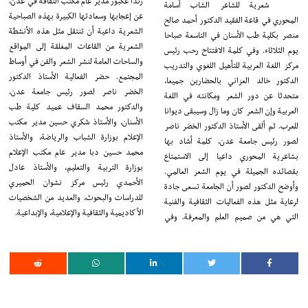
رندا عكبور مدير عام مكتب الثقافة في عدن،
شعرية للشاعر الشاب أسامة
عن إعجابها وسعادتها الكبيرة بهذه الصباحية
المحوري في قاعة الفقيد الدكتور أحمد صالح
الشعرية داعية أن تنتقل مثل هذه الأنشطة
منصر بكلية طب الأسنان في التاسعة صباحا
الشعرية من القاعات المغلقة إلى المواقع
يوم الثلاثاء. وفي كلمة الافتتاح رحب رئيس
والساحات العامة لنشر الشعر والفن في أوساط
مركز اللغة العربية للتأهيل اللغوي والتدريب
المجتمع. حضر الفعالية الأستاذ الدكتور
الدكتور خالد العزاني بالحضارين جميعا،
الخضر ناصر لصور رئيس جامعة عدن،
متحدثا عن دور الشعر ومكانته في اللغة
والدكتور محمد السقاف عميد كلية طب
العربية وإن الشعر كان وما زال وسيبقى ديوانا
الأسنان، والأستاذ شكري حسين مدير مكتب
للعرب. ثم ألقى الأستاذ الدكتور الخضر ناصر
الإعلام بوزارة الشباب والرياضة، والأستاذ
لصور رئيس جامعة عدن، كلمة أشاد بها
محمد حسين دبا مدير عام مكتب الإعلام
بشاعرية المحوري داعيا إلى الاستمتاع
بوزارة التربية والتعليم، والأستاذ عادل
بقصائده الجميلة في يوم الشعر العالمي.
الأحمدي رئيس مركز نشوان الحميري
وأوضح الدكتور لصور أن الجامعة تسعى جادة
للدراسات والبحوث، والعديد من الشخصيات
لرعاية مثل هذه الفعاليات الثقافية والفنية
الأكاديمية والثقافية والإعلامية، والإبداعية.
التي هي من صميم العلم والمعرفة. وفي