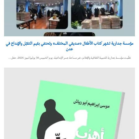
مؤسسة جدارية تشهر كتاب الأطفال «صديقي المختلف» وتحتفي بقيم التقبّل والإبداع في
عدن
نظّمت مؤسسة جدارية للتنمية الثقافية والإعلام، عبر مساحة جسر الإبداعية، يوم الخميس 30 يوليو/تموز 2026، حفل…