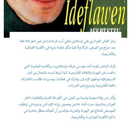
رحل الفنان الجزائري علي إيدفلاون (علي آيت فرحات) عن عمر ناهز 69 عامًا
بعد صراع مع المرض، تاركًا إرثًا فنيًا شكّل علامة بارزة في الأغنية القبائلية
والأمازيغية.
عُرف الراحل بكونه أحد مؤسسي فرقة “إيدفلاون”، وبأغانيه الملتزمة التي
دافعت عن الهوية والثقافة الأمازيغية، كما ارتبط اسمه بالنضال من أجل
الديمقراطية وحقوق الإنسان، وشارك في فعاليات ومسيرات طالبت بالاعتراف
باللغة الأمازيغية وترسيخ قيم الحريات.
وأثار خبر وفاته موجة واسعة من الحزن في الأوساط الفنية والثقافية داخل
الجزائر وخارجها، حيث أشاد فنانون ومحبون بإرثه الإبداعي ودوره في توظيف
الموسيقى للدفاع عن الهوية والحرية، مؤكدين أن أعماله ستظل حاضرة في
ذاكرة الأغنية الجزائرية والأمازيغية.