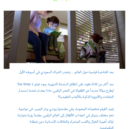
بعد افتتاحية قياسية حول العالم… يتصدر الشباك السعودي في أسبوعه الأول
بعد أكثر من ثلاثة عقود على انطلاق السلسلة الشهيرة، يعود فيلم Toy Story 5
ليطرح سؤالاً جديداً عن الطفولة في العصر الرقمي: ماذا يحدث عندما تستبدل
الشاشات والأجهزة الذكية بالألعاب التقليدية؟
يُعيد الفيلم شخصياته المحبوبة، وفي مقدمتها وودي وباز لايتيير، في مواجهة
تحدٍ مختلف يتمثل في انجذاب الأطفال إلى العالم الرقمي، مقدماً رؤية متوازنة
تؤكد أهمية الخيال واللعب المشترك والعلاقات الإنسانية دون شيطنة
التكنولوجيا.