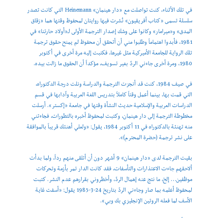
في تلك الأثناء، كنت تواصلت مع «دار هينمان» Heinemann التي كانت تصدر
سلسلة تسمى «كتاب أفريقيون» نُشرت فيها روايتان لمحفوظ وقتها هما «زقاق
المدق» و«ميرامار» وكانوا على وشك إصدار الترجمة الأولى لـ«أولاد حارتنا» في
1981، فأبدوا اهتماماً وطلبوا مني أن أتحقق أن محفوظ لم يمنح حقوق ترجمة
تلك الرواية للجامعة الأميركية مثل غيرها، فكتبت إليه مرة أخرى في أكتوبر
1980، ومرة أخرى جاءني الردّ بغير تسويف، مؤكداً أن الحقوق ما زالت بيده.
في صيف 1984، كنت قد أنجزت الترجمة والدراسة ونلت درجة الدكتوراه،
التي قمت بها، بينما أعمل وقتاً كاملاً بتدريس اللغة العربية وآدابها في قسم
الدراسات العربية والإسلامية حديث النشأة وقتها في جامعة «إكستر». أرسلت
مخطوطة الترجمة إلى دار هينمان، وكتبت لمحفوظ أخبره بالتطورات، فجاءتني
منه تهنئة بالدكتوراه في 11 أكتوبر 1984، يقول: «ولعلي أهنئك قريباً بالموافقة
على نشر ترجمة (حضرة المحترم)».
بقيت الترجمة لدى «دار هينمان» 9 أشهر دون أن أتلقى منهم رداً، ولما بدأت
ألاحقهم جاءت الاعتذارات والتأسفات، فقد كانت الدار تمر بأزمة وتحركات
موظفين… إلخ، ما نتج عنه إهمال الردّ، وأخطروني بقرارهم عدم النشر. كتبت
لمحفوظ أعلمه بما صار وجاءني الردّ بتاريخ 24-3-1985 يقول: «أسفت غاية
الأسف لما فعله الروتين الإنجليزي بك وبي».