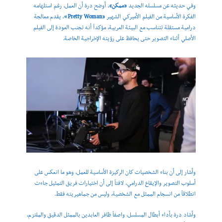
وفي حديثه عن مسلسله الجديد
«ممكن»
، أوضح درة أن العمل، رغم استلهامه
الفكرة الأساسية من الفيلم الأميركي الشهير
«Pretty Woman»
، يقدم معالجة
درامية مستقلة تتناسب مع البيئة العربية، مؤكداً أنه تجنب العودة إلى الفيلم
الأصلي أثناء التصوير حتى يحافظ على رؤيته الإخراجية الخاصة.
وأشار إلى أن بناء الشخصيات كان الركيزة الأساسية للعمل، وهو ما انعكس على
أسلوب التصوير والإيقاع الدرامي، لافتاً إلى أن اختيارات فريق التمثيل جاءت
انطلاقاً من انسجام الممثل مع الشخصية، وليس من جماهيريته فقط.
وأشاد درة بأداء أبطال المسلسل، واصفاً ظافر العابدين بالممثل الدقيق والملتزم،