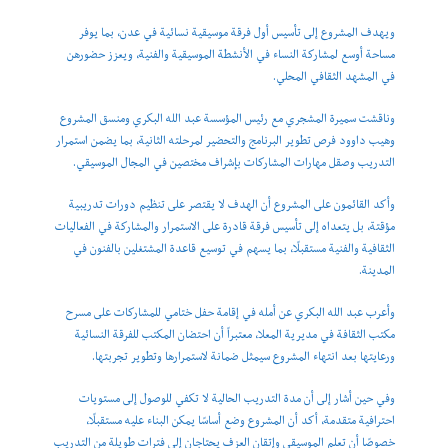
ويهدف المشروع إلى تأسيس أول فرقة موسيقية نسائية في عدن، بما يوفر
مساحة أوسع لمشاركة النساء في الأنشطة الموسيقية والفنية، ويعزز حضورهن
في المشهد الثقافي المحلي.
وناقشت سميرة المشجري مع رئيس المؤسسة عبد الله البكري ومنسق المشروع
وهيب داوود فرص تطوير البرنامج والتحضير لمرحلته الثانية، بما يضمن استمرار
التدريب وصقل مهارات المشاركات بإشراف مختصين في المجال الموسيقي.
وأكد القائمون على المشروع أن الهدف لا يقتصر على تنظيم دورات تدريبية
مؤقتة، بل يتعداه إلى تأسيس فرقة قادرة على الاستمرار والمشاركة في الفعاليات
الثقافية والفنية مستقبلًا، بما يسهم في توسيع قاعدة المشتغلين بالفنون في
المدينة.
وأعرب عبد الله البكري عن أمله في إقامة حفل ختامي للمشاركات على مسرح
مكتب الثقافة في مديرية المعلا، معتبراً أن احتضان المكتب للفرقة النسائية
ورعايتها بعد انتهاء المشروع سيمثل ضمانة لاستمرارها وتطوير تجربتها.
وفي حين أشار إلى أن مدة التدريب الحالية لا تكفي للوصول إلى مستويات
احترافية متقدمة، أكد أن المشروع وضع أساسًا يمكن البناء عليه مستقبلًا،
خصوصًا أن تعلم الموسيقى وإتقان العزف يحتاجان إلى فترات طويلة من التدريب