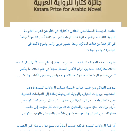
اعلنت المؤسسة العامة للحي الثقافي “كتارا” في قطر عن القوائم الطويلة
للدورة الثانية عشرة من جائزة كتارا للرواية العربية، كاشفةً عن 18 عملاً مرشحاً
في كل فئة من فئات الجائزة، وسط حضور عربي واسع وتنوع لافت في
الجنسيات والموضوعات.
وشهدت هذه الدورة مشاركة قياسية غير مسبوقة، إذ بلغ عدد الأعمال المتقدمة
2610 مشاركات، متجاوزةً الرقم الأعلى المسجل سابقاً في عام 2021، ما يعكس
تنامي حضور الرواية العربية وتزايد الاهتمام بها على مستوى الكتاب والناشرين.
تنوعت القوائم بين خمس فئات رئيسية، شملت الروايات المنشورة وغير
المنشورة، وروايات الفتيان، والرواية التاريخية، إضافة إلى الدراسات النقدية.
وفي فئة الروايات غير المنشورة، برز حضور عشر دول عربية، تصدّرتها مصر
بأربع روايات، تلتها سوريا وفلسطين بثلاث روايات لكل منهما، إلى جانب
مشاركات من الجزائر والسعودية واليمن والأردن والسودان والمغرب وتونس.
أما فئة الروايات المنشورة، فقد ضمت أعمالاً من تسع دول عربية، كان النصيب