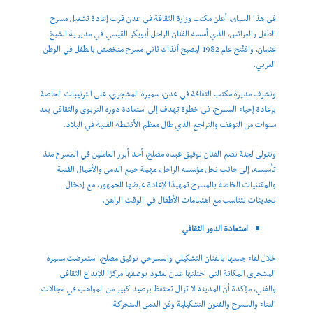
في هذا السياق، أعلن مكتب وزارة الثقافة في عدن قرب إعادة تشغيل مسرح
الطفل والعرائس، الذي أسسه الفنان الراحل أبوبكر القيسي في مديرية الشيخ
عثمان، وافتُتح عام 1982 ليصبح آنذاك ثاني مسرح متخصص بالطفل في الوطن
العربي.
وتشرف مديرة مكتب الثقافة في عدن، سميرة المشجري، على الترتيبات الخاصة
بإعادة إحياء المسرح، في خطوة تهدف إلى استعادة دوره التربوي والثقافي بعد
سنوات من التوقف والتراجع الذي طال معظم الأنشطة الفنية في البلاد.
وتتولى لجنة تضم الفنان توفيق عبده مصلح، أحد أبرز العاملين في المسرح منذ
تأسيسه، إلى جانب نجل مؤسسه الراحل، مهمة جمع الدمى والأعمال الفنية
والمقتنيات الخاصة بالمسرح تمهيدًا لإعادة عرضها للجمهور، مع إدخال
تحديثات تتناسب مع اهتمامات الأطفال في الوقت الراهن.
استعادة الدور الثقافي
خلال لقاء جمعها بالفنان التشكيلي والمسرحي توفيق مصلح، استعرضت سميرة
المشجري المكانة التي احتلتها عدن لعقود بوصفها مركزًا للإبداع الثقافي
والفني، مؤكدة أن المدينة لا تزال تحتفظ برصيد كبير من المواهب في مجالات
الغناء والمسرح والفنون التشكيلية وفن الدمى المتحركة.