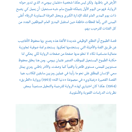
الأرض في باطنها. ولكن ليس هكذا شخصية «عثمان بيومي»، الذي تدور حوله
الرواية. فهو من اليوم الأول يتملكه طموح سام، شبه مستحيل: أن يعمل كي يصبح
ذات يوم المدير العام لتلك الإدارة الكبرى ويحتل الغرفة السماوية الزرقاء أعلى
المبنى التي رآها للحظات خاطفة حين استقبل المديرُ العام الموظفين الجدد من
كل الفئات للترحيب بهم.
قصة الطموح أو التطلع الوظيفي شديدة الألفة هذه يصنع بها محفوظ الأعاجيب
عن طريق اللغة والأخيلة التي يستخدمها لحكيها. يستخدم لغة صوفية تجاوزية
متعالية متسامية تكاد لا تخلو منها صفحة من صفحات الرواية لكي يحكي لنا
حكاية الطموح المستحيل للموظف الصغير عثمان بيومي. ومن هنا يخلق محفوظ
مستويين للمعنى، مستوى ظاهرياً واقعياً كما وصفت، والآخر باطني رمزي يمثل
سعي الإنسان للمطلق على نحو ما رأينا في عملين رمزيين سابقين للكاتب، هما
القصة القصيرة «زعبلاوي» في مجموعة «دنيا الله» (1963) ورواية «الطريق»
(1964). هكذا كان اختياري لهذه الرواية للترجمة والتحليل مستعيناً ببعض
نظريات الدراسات اللغوية والأسلوبية.