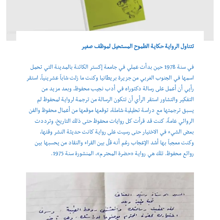
تتناول الرواية حكاية الطموح المستحيل لموظف صغير
في سنة 1978 حين بدأت عملي في جامعة إكستر الكائنة بالمدينة التي تحمل
اسمها في الجنوب الغربي من جزيرة بريطانيا وكنت ما زلت شاباً عشرينياً، استقر
رأيي أن أعمل على رسالة دكتوراه في أدب نجيب محفوظ، وبعد مزيد من
التفكير والتشاور استقر الرأي أن تتكون الرسالة من ترجمة لرواية لمحفوظ لم
يسبق ترجمتها مع دراسة تحليلية شاملة، توقعها موقعها من أعمال محفوظ والفن
الروائي عامةً. كنت قد قرأت كل روايات محفوظ حتى ذلك التاريخ، وترددت
بعض الشيء في الاختيار حتى رسيت على رواية كانت حديثة النشر وقتها،
وكنت معجباً بها أشد الإعجاب رغم أنه قلَّ بين القراء والنقاد من يحسبها بين
روائع محفوظ. تلك هي رواية «حضرة المحترم»، المنشورة سنة 1975.