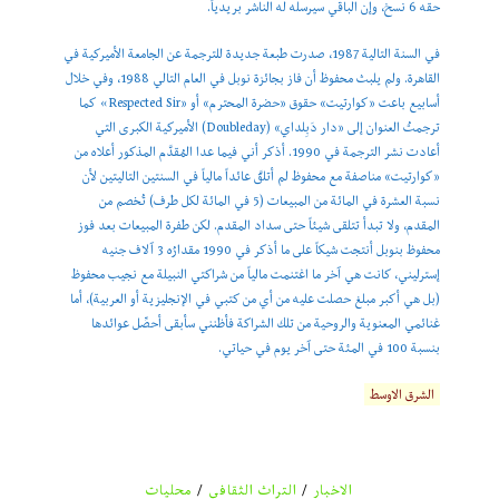
حقه 6 نسخ، وإن الباقي سيرسله له الناشر بريدياً.
في السنة التالية 1987، صدرت طبعة جديدة للترجمة عن الجامعة الأميركية في
القاهرة. ولم يلبث محفوظ أن فاز بجائزة نوبل في العام التالي 1988، وفي خلال
أسابيع باعت «كوارتيت» حقوق «حضرة المحترم» أو «Respected Sir» كما
ترجمتُ العنوان إلى «دار دَبِلداي» (Doubleday) الأميركية الكبرى التي
أعادت نشر الترجمة في 1990. أذكر أني فيما عدا المُقدَّم المذكور أعلاه من
«كوارتيت» مناصفة مع محفوظ لم أتلقَّ عائداً مالياً في السنتين التاليتين لأن
نسبة العشرة في المائة من المبيعات (5 في المائة لكل طرف) تُخصم من
المقدم، ولا تبدأ تتلقى شيئاً حتى سداد المقدم. لكن طفرة المبيعات بعد فوز
محفوظ بنوبل أنتجت شيكاً على ما أذكر في 1990 مقدارُه 3 آلاف جنيه
إسترليني، كانت هي آخر ما اغتنمت مالياً من شراكتي النبيلة مع نجيب محفوظ
(بل هي أكبر مبلغ حصلت عليه من أي من كتبي في الإنجليزية أو العربية)، أما
غنائمي المعنوية والروحية من تلك الشراكة فأظنني سأبقى أحصِّل عوائدها
بنسبة 100 في المئة حتى آخر يوم في حياتي.
الشرق الاوسط
الاخبار
/
التراث الثقافي
/
محليات