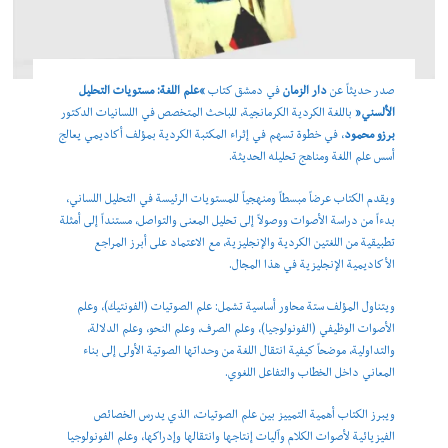
صدر حديثاً عن
دار الزمان
في دمشق كتاب
“علم اللغة: مستويات التحليل
الألسني”
باللغة الكردية الكرمانجية، للباحث المتخصص في اللسانيات الدكتور
برزو محمود
، في خطوة تسهم في إثراء المكتبة الكردية بمؤلف أكاديمي يعالج
أسس علم اللغة ومناهج تحليله الحديثة.
ويقدم الكتاب عرضاً مبسطاً ومنهجياً للمستويات الرئيسة في التحليل اللساني،
بدءاً من دراسة الأصوات ووصولاً إلى تحليل المعنى والتواصل، مستنداً إلى أمثلة
تطبيقية من اللغتين الكردية والإنجليزية، مع الاعتماد على أبرز المراجع
الأكاديمية الإنجليزية في هذا المجال.
ويتناول المؤلف ستة محاور أساسية تشمل: علم الصوتيات (الفونتيك)، وعلم
الأصوات الوظيفي (الفونولوجيا)، وعلم الصرف، وعلم النحو، وعلم الدلالة،
والتداولية، موضحاً كيفية انتقال اللغة من وحداتها الصوتية الأولى إلى بناء
المعاني داخل الخطاب والتفاعل اللغوي.
ويبرز الكتاب أهمية التمييز بين علم الصوتيات، الذي يدرس الخصائص
الفيزيائية لأصوات الكلام وآليات إنتاجها وانتقالها وإدراكها، وعلم الفونولوجيا