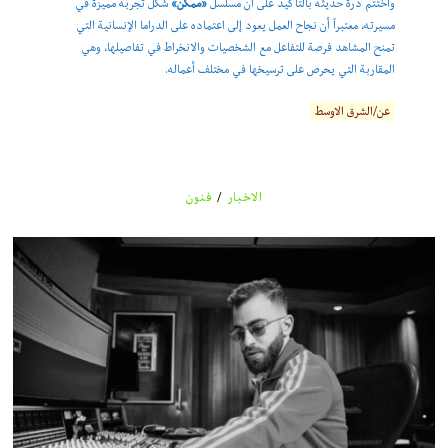
واختتم درة حديثه بالتأكيد على أن مسلسل
«ممكن»
شكّل تجربة مميزة في
مسيرته، معتبراً أن نجاح العمل يعود إلى اعتماده على الدراما الإنسانية التي
تمنح المشاهد فرصة للتفاعل مع الشخصيات والانخراط في تفاصيلها، وهي
المقاربة التي يحرص على ترسيخها في مختلف أعماله.
عن/الشرق الاوسط
الاخبار
/
فنون