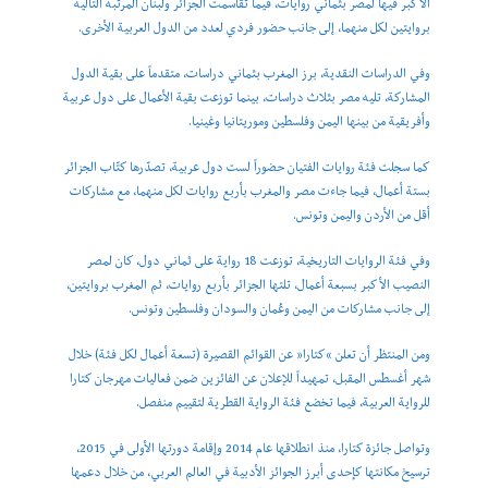
الأكبر فيها لمصر بثماني روايات، فيما تقاسمت الجزائر ولبنان المرتبة التالية
بروايتين لكل منهما، إلى جانب حضور فردي لعدد من الدول العربية الأخرى.
وفي الدراسات النقدية، برز المغرب بثماني دراسات، متقدماً على بقية الدول
المشاركة، تليه مصر بثلاث دراسات، بينما توزعت بقية الأعمال على دول عربية
وأفريقية من بينها اليمن وفلسطين وموريتانيا وغينيا.
كما سجلت فئة روايات الفتيان حضوراً لست دول عربية، تصدّرها كتّاب الجزائر
بستة أعمال، فيما جاءت مصر والمغرب بأربع روايات لكل منهما، مع مشاركات
أقل من الأردن واليمن وتونس.
وفي فئة الروايات التاريخية، توزعت 18 رواية على ثماني دول، كان لمصر
النصيب الأكبر بسبعة أعمال، تلتها الجزائر بأربع روايات، ثم المغرب بروايتين،
إلى جانب مشاركات من اليمن وعُمان والسودان وفلسطين وتونس.
ومن المنتظر أن تعلن “كتارا” عن القوائم القصيرة (تسعة أعمال لكل فئة) خلال
شهر أغسطس المقبل، تمهيداً للإعلان عن الفائزين ضمن فعاليات مهرجان كتارا
للرواية العربية، فيما تخضع فئة الرواية القطرية لتقييم منفصل.
وتواصل جائزة كتارا، منذ انطلاقها عام 2014 وإقامة دورتها الأولى في 2015،
ترسيخ مكانتها كإحدى أبرز الجوائز الأدبية في العالم العربي، من خلال دعمها