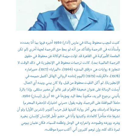
كتبت لنجيب محفوظ رسالة في مارس (آذار) 1980 أخبره فيها بما أنا بصدده
وأستأذنه في الترجمة وللتأكد من أنه لم يعطِ حق الترجمة لجهة أخرى (لم تكن
الجامعة الأميركية في القاهرة قد توّلت مهمة الوكالة عن محفوظ في حقوق
الترجمة العالمية بعد). كانت ترجمات محفوظ في الإنجليزية في ذلك الوقت لا
تتجاوز 4 روايات هي «زقاق المدق» (1966)، «المرايا» (1977)، «ميرامار»
(1978)، «الكرنك» (1979) (اليوم إنتاجه الروائي الهائل اكتمل جميعه في
الإنجليزية). لم أكن التقيت محفوظ من قبل، ولا كان بيني وبينه أي اتصال.
أرسلت الرسالة على عنوان صحيفة الأهرام غير عالم أي مصير ستلقى. وإذا بالردّ
يأتيني برجوع البريد، مكتوباً بخط اليد ومؤرخاً في 10 أبريل (نيسان) 1980،
حاملاً الموافقة على الترجمة، وفيه يقول: «سرني اختيارك لـ(حضرة المحترم)
موضوعاً لدراستك، وهي آخر رواية كتبتها قبل حرب أكتوبر (تشرين الأول) ولو أن
نشرها جاء متأخراً كالعادة، وكتبتها وأنا في خضم تأمل للإنسان كإنسان، بخيره
وشره، وورعه وطموحه، وانغرازه في الوحل وتطلعه للسماء، فكان عثمان بيومي
ثمرة ذلك كله، وإن توهم كثيرون أني أكتب سيرة موظف».