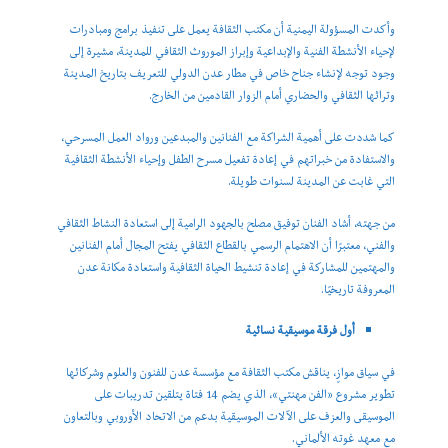
وأكدت المسؤولة اليمنية أن مكتب الثقافة يعمل على تنفيذ برامج ومبادرات
لإحياء الأنشطة الفنية والإبداعية وإبراز الموروث الثقافي للمدينة، مشيرة إلى
وجود توجه لإنشاء جناح خاص في مطار عدن الدولي للتعريف بتاريخ المدينة
وتراثها الثقافي والحضاري أمام الزوار القادمين من الخارج.
كما شددت على أهمية الشراكة مع الفنانين والمبدعين ورواد العمل المسرحي،
والاستفادة من خبراتهم في إعادة تفعيل مسرح الطفل وإحياء الأنشطة الثقافية
التي غابت عن المدينة لسنوات طويلة.
من جهته، أشاد الفنان توفيق مصلح بالجهود الرامية إلى استعادة النشاط الثقافي
والفني، معتبرًا أن الاهتمام الرسمي بالقطاع الثقافي يفتح المجال أمام الفنانين
والمهتمين للمشاركة في إعادة تنشيط الحياة الثقافية واستعادة مكانة عدن
المعروفة تاريخيًا.
أول فرقة موسيقية نسائية
في سياق موازٍ، يناقش مكتب الثقافة مع مؤسسة عدن للفنون والعلوم وشركائها
تطوير مشروع «الفن مهنتي»، الذي يضم 14 فتاة يتلقين تدريبات على
الموسيقى والعزف على الآلات الموسيقية بدعم من الاتحاد الأوروبي وبالتعاون
مع معهد غوته الألماني.