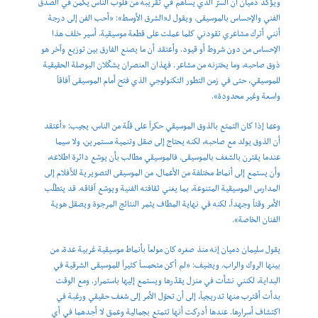
ويؤكد دميان أن السرّ الذي يساهم في تقريبه من قلوب الناس يكمن في الصدق
الفني والإحساس بالموسيقى. ويقول لـ«الشرق الأوسط»: «أحب الفن إلى درجة
أنني أترك مشاعري تقودني كلما عملت على قطعة موسيقية. أسير خلف هذا
الإحساس من دون شروط أو قيود. وأعتقد أن ما يصنع الفارق بين توزيع وآخر هو
ذوق صاحبه، وما يختزنه من مشاعر. فهذان العنصران يشكّلان البوصلة الحقيقية
للموسيقي، حتى في زمن التطور التكنولوجي الذي فتح أمام الموسيقى آفاقاً
واسعة وغير محدودة».
وعمّا إذا كان التمتع بالذوق الموسيقي حكراً على قلّة من الناس، يجيب: «أعتقد
أن الذوق يولد مع صاحبه، لكنه يحتاج إلى صقل وتنمية مستمرين، ولا سيما
عندما يقترن بالشغف بالموسيقى. فالموسيقي مطالب بأن يوسّع دائرة اطلاعه،
وأن يستمع إلى أنماط مختلفة من الأعمال، من الموسيقى التصويرية للأفلام إلى
المدارس الموسيقية المتنوعة، بما يغني ثقافته الفنية ويوسّع آفاقه. قد يتطلّب
الأمر وقتاً وجهداً، لكنه في نهاية المطاف يثمر النتائج المرجوة ويصقل هوية
الفنان الخاصة».
يقول سليمان دميان إنه منذ صغره كان مولعاً بأنماط موسيقية غربية عدة، من
بينها الروك والراب. ويضيف: «لم أكن متحمساً كثيراً للموسيقى الشرقية في
البداية، لكنني نشأت في منزل يقدّرها ويستمع إليها باستمرار. ومع الوقت
بدأت أقترب منها تدريجياً، إلى أن تحوّل الأمر إلى شغف حقيقي ورغبة في
اكتشاف أسرارها. عندها أدركت أنها تتمتع بجمالية وعمق لا أجدهما في أي