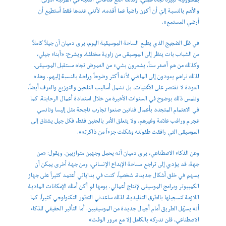
والأهم بالنسبة إليّ أن أكون راضياً عما أقدمه، لأنني عندها فقط أستطيع أن
أرضي المستمع».
في ظل الضجيج الذي يطبع الساحة الموسيقية اليوم، يرى دميان أن جيلاً كاملاً
من الشباب بات ينظر إلى الموسيقى من زاوية مختلفة. ويشرح: «أبناء جيلي،
وكذلك من هم أصغر سناً، يشعرون بشيء من الغموض تجاه مستقبل الموسيقى.
لذلك نراهم يعودون إلى الماضي لأنه أكثر وضوحاً وراحة بالنسبة إليهم. وهذه
العودة لا تقتصر على الأغنيات، بل تشمل أساليب التلحين والتوزيع والعزف أيضاً.
ونلمس ذلك بوضوح في السنوات الأخيرة من خلال استعادة أعمال الرحابنة، كما
في الاهتمام المتجدد بأعمال فنانين صنعوا تجارب ناجحة مثل إليسا ونانسي
عجرم وراغب علامة وغيرهم. ولا يتعلق الأمر بالحنين فقط، فكل جيل يشتاق إلى
الموسيقى التي رافقت طفولته وشكلت جزءاً من ذاكرته».
وعن الذكاء الاصطناعي، يرى دميان أنه يحمل وجهين متوازيين. ويقول: «من
جهة، قد يؤدي إلى تراجع مساحة الإبداع الإنساني، ومن جهة أخرى يمكن أن
يسهم في خلق أشكال جديدة. شخصياً، كنت في بداياتي أعتمد كثيراً على جهاز
الكمبيوتر وبرامج الموسيقى لإنتاج أعمالي. يومها لم أكن أملك الإمكانات المادية
اللازمة لتسجيلها بالطرق التقليدية. لذلك ساعدني التطور التكنولوجي كثيراً، كما
أنه يسهّل الطريق أمام أجيال جديدة من الموسيقيين. أما التأثير الحقيقي للذكاء
الاصطناعي، فلن ندركه بالكامل إلا مع مرور الوقت»