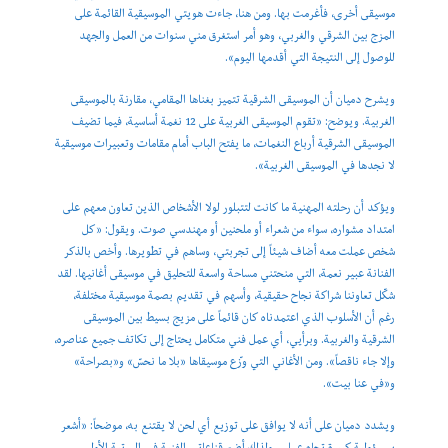
موسيقى أخرى، فأغرمت بها. ومن هنا، جاءت هويتي الموسيقية القائمة على
المزج بين الشرقي والغربي، وهو أمر استغرق مني سنوات من العمل والجهد
للوصول إلى النتيجة التي أقدمها اليوم».
ويشرح دميان أن الموسيقى الشرقية تتميز بغناها المقامي، مقارنة بالموسيقى
الغربية. ويوضح: «تقوم الموسيقى الغربية على 12 نغمة أساسية، فيما تضيف
الموسيقى الشرقية أرباع النغمات، ما يفتح الباب أمام مقامات وتعبيرات موسيقية
لا نجدها في الموسيقى الغربية».
ويؤكد أن رحلته المهنية ما كانت لتتبلور لولا الأشخاص الذين تعاون معهم على
امتداد مشواره، سواء من شعراء أو ملحنين أو مهندسي صوت. ويقول: «كل
شخص عملت معه أضاف شيئاً إلى تجربتي، وساهم في تطويرها. وأخص بالذكر
الفنانة عبير نعمة، التي منحتني مساحة واسعة للتحليق في موسيقى أغانيها. لقد
شكّل تعاوننا شراكة نجاح حقيقية، وأسهم في تقديم بصمة موسيقية مختلفة،
رغم أن الأسلوب الذي اعتمدناه كان قائماً على مزيج بسيط بين الموسيقى
الشرقية والغربية. وبرأيي، أي عمل فني متكامل يحتاج إلى تكاتف جميع عناصره،
وإلا جاء ناقصاً». ومن الأغاني التي وزّع موسيقاها «بلا ما نحسّ» و«بصراحة»
و«في عنا بيت».
ويشدد دميان على أنه لا يوافق على توزيع أي لحن لا يقتنع به، موضحاً: «أشعر
بمسؤولية كبيرة تجاه عملي، ولذلك أضع قناعاتي الفنية في المرتبة الأولى.