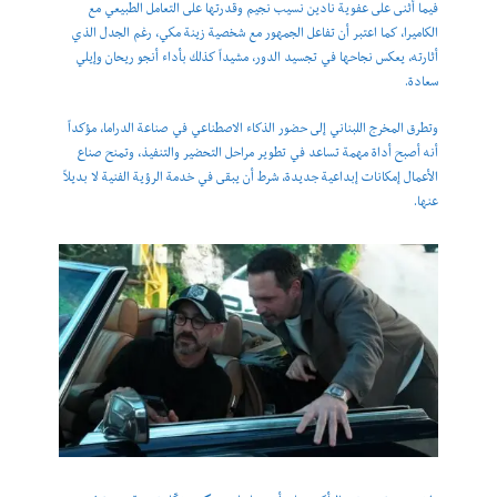
فيما أثنى على عفوية نادين نسيب نجيم وقدرتها على التعامل الطبيعي مع
الكاميرا، كما اعتبر أن تفاعل الجمهور مع شخصية زينة مكي، رغم الجدل الذي
أثارته، يعكس نجاحها في تجسيد الدور، مشيداً كذلك بأداء أنجو ريحان وإيلي
سعادة.
وتطرق المخرج اللبناني إلى حضور الذكاء الاصطناعي في صناعة الدراما، مؤكداً
أنه أصبح أداة مهمة تساعد في تطوير مراحل التحضير والتنفيذ، وتمنح صناع
الأعمال إمكانات إبداعية جديدة، شرط أن يبقى في خدمة الرؤية الفنية لا بديلاً
عنها.