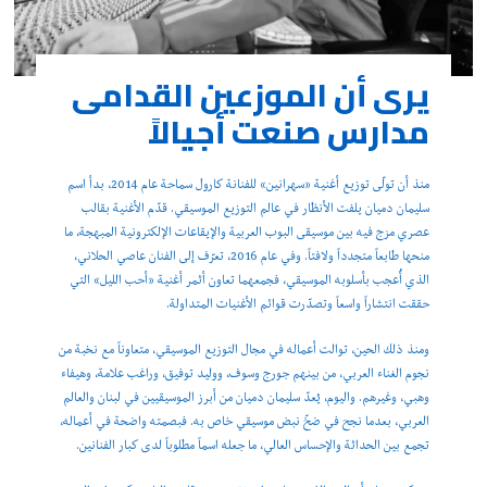
يرى أن الموزعين القدامى
مدارس صنعت أجيالاً
منذ أن تولّى توزيع أغنية «سهرانين» للفنانة كارول سماحة عام 2014، بدأ اسم
سليمان دميان يلفت الأنظار في عالم التوزيع الموسيقي. قدّم الأغنية بقالب
عصري مزج فيه بين موسيقى البوب العربية والإيقاعات الإلكترونية المبهجة، ما
منحها طابعاً متجدداً ولافتاً. وفي عام 2016، تعرّف إلى الفنان عاصي الحلاني،
الذي أُعجب بأسلوبه الموسيقي، فجمعهما تعاون أثمر أغنية «أحب الليل» التي
حققت انتشاراً واسعاً وتصدّرت قوائم الأغنيات المتداولة.
ومنذ ذلك الحين، توالت أعماله في مجال التوزيع الموسيقي، متعاوناً مع نخبة من
نجوم الغناء العربي، من بينهم جورج وسوف، ووليد توفيق، وراغب علامة، وهيفاء
وهبي، وغيرهم. واليوم، يُعدّ سليمان دميان من أبرز الموسيقيين في لبنان والعالم
العربي، بعدما نجح في ضخّ نبض موسيقي خاص به. فبصمته واضحة في أعماله،
تجمع بين الحداثة والإحساس العالي، ما جعله اسماً مطلوباً لدى كبار الفنانين.