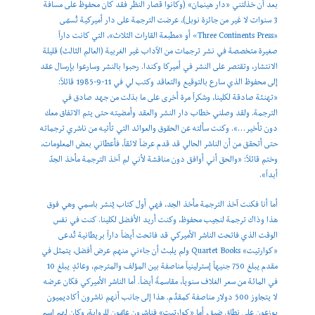
بعد أن خذلتني «دار هينمان» (وكانوا قصار النظر فقد كان محفوظ على مسافة
3 سنوات لا غير من جائزة نوبل)، عرضت الترجمة على دار أميركية تُسمّى
«Three Continents Press» أو «مطبعة القارات الثلاث»، التي كانت داراً
صغيرة متخصصة في نشر ترجمات من الآداب غير الغربية (العالم الثالث) قليلة
الانتشار، وتقتصر على النشر في أميركا وكندا. رحبوا بالنشر وسارعوا بإرسال عقد
إلى محفوظ الذي سارع بالتوقيع والتعاقد وكتب لي في 11-9-1985 قائلاً:
«تهنئة صادقة لكلينا، وشكراً مرة أخرى على ما بذلت من جهد صادق في
الترجمة. ولقد وصلني خطاب دار النشر والعقد وأمضيته حتى يتم الاتفاق معك
دون تأخير…». وكنت سألته عن الحقوق والعوائد التي تأتيه من ناشري ترجماته
حتى أتحقق من أن الناشر الحالي قد قدم عرضاً لائقاً، فأعطاني بعض المعلومات،
وختم قائلاً: «والحق أني أوافق دون مناقشة لأني لم آخذ الترجمة مأخذ الجدّ
أبداً».
أما أنا فكنت آخذ الترجمة مأخذ الجد، فهي أول كتاب يُنشر باسمي وهي فوق
هذا وذاك ترجمة لنجيب محفوظ، وكنت أريد الأفضل لكلينا. كنت في نفس
الوقت الذي فاتحت الناشر الأميركي قد فاتحت أيضاً داراً بريطانية تُدعى
«كوارتيت» Quartet Books ولم يلبث أن جاءني منهم عرض أفضل، يتمثل في
مقدم يبلغ 750 جنيهاً إسترلينياً مناصفة بين المؤلف والمترجم، وعائدٍ يبلغ 10
في المائة من سعر الغلاف سنوياً، مقاسمةً أيضاً. أما الناشر الأميركي فكان عرضه
لا يتجاوز 500 دولار مناصفة كمقدَّم. هذا إلى جانب أنهم ناشرون أكاديميون
يوزعون على نطاق ضيق، أما «كوارتيت» فناشرون عامّون للرواية، وكان لهم اسم