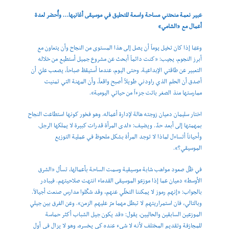
عبير نعمة منحتني مساحة واسعة للتحليق في موسيقى أغانيها… وأُحضر لعدة
أعمال مع «الشامي»
وعمّا إذا كان تخيل يوماً أن يصل إلى هذا المستوى من النجاح وأن يتعاون مع
أبرز النجوم، يجيب: «كنت دائماً أبحث عن مشروع جميل أستطيع من خلاله
التعبير عن طاقتي الإبداعية. وحتى اليوم، عندما أستيقظ صباحاً، يصعب عليّ أن
أصدق أن الحلم الذي راودني طويلاً أصبح واقعاً، وأن المهنة التي تمنيت
ممارستها منذ الصغر باتت جزءاً من حياتي اليومية».
اختار سليمان دميان زوجته هالة لإدارة أعماله. وهو فخور كونها استطاعت النجاح
بمهمتها إلى أبعد حدّ. ويضيف: «لدى المرأة قدرات كبيرة لا يملكها الرجل.
وأحياناً أتساءل لماذا لا توجد المرأة بشكل ملحوظ في عملية التوزيع
الموسيقي؟».
في ظلّ صعود مواهب شابة موسيقية وسمت الساحة بأعمالها، تسأل «الشرق
الأوسط» دميان عما إذا موزعو الموسيقى القدماء انتهت صلاحيتهم. فيبادر
بالجواب: «إنهم رموز لا يمكننا التخلّي عنهم، وقد شكّلوا مدارس صنعت أجيالاً.
وبالتالي، فان استمراريتهم لا تبطل مهما مرّ عليهم الزمن». وعن الفرق بين جيلي
الموزعين السابقين والحاليين، يقول: «قد يكون جيل الشباب أكثر حماسة
للمجازفة وتقديم المختلف لأنه لا شيء عنده كي يخسره، وهو لا يزال في أول