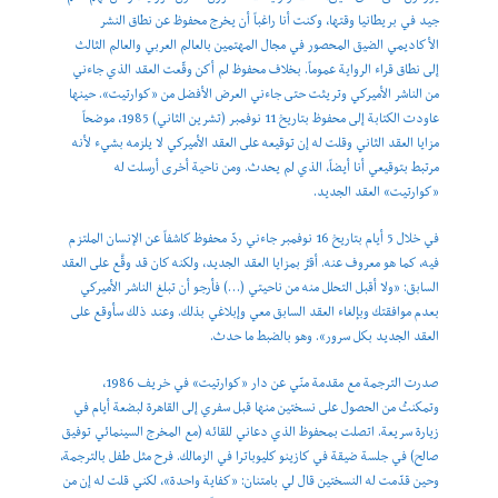
جيد في بريطانيا وقتها، وكنت أنا راغباً أن يخرج محفوظ عن نطاق النشر
الأكاديمي الضيق المحصور في مجال المهتمين بالعالم العربي والعالم الثالث
إلى نطاق قراء الرواية عموماً. بخلاف محفوظ لم أكن وقّعت العقد الذي جاءني
من الناشر الأميركي وتريثت حتى جاءني العرض الأفضل من «كوارتيت». حينها
عاودت الكتابة إلى محفوظ بتاريخ 11 نوفمبر (تشرين الثاني) 1985، موضحاً
مزايا العقد الثاني وقلت له إن توقيعه على العقد الأميركي لا يلزمه بشيء لأنه
مرتبط بتوقيعي أنا أيضاً، الذي لم يحدث. ومن ناحية أخرى أرسلت له
«كوارتيت» العقد الجديد.
في خلال 5 أيام بتاريخ 16 نوفمبر جاءني ردّ محفوظ كاشفاً عن الإنسان الملتزم
فيه، كما هو معروف عنه. أقرَّ بمزايا العقد الجديد، ولكنه كان قد وقَّع على العقد
السابق: «ولا أقبل التحلل منه من ناحيتي (…) فأرجو أن تبلغ الناشر الأميركي
بعدم موافقتك وبإلغاء العقد السابق معي وإبلاغي بذلك. وعند ذلك سأوقع على
العقد الجديد بكل سرور». وهو بالضبط ما حدث.
صدرت الترجمة مع مقدمة منّي عن دار «كوارتيت» في خريف 1986،
وتمكنتُ من الحصول على نسختين منها قبل سفري إلى القاهرة لبضعة أيام في
زيارة سريعة. اتصلت بمحفوظ الذي دعاني للقائه (مع المخرج السينمائي توفيق
صالح) في جلسة ضيقة في كازينو كليوباترا في الزمالك. فرح مثل طفل بالترجمة،
وحين قدّمت له النسختين قال لي بامتنان: «كفاية واحدة»، لكني قلت له إن من