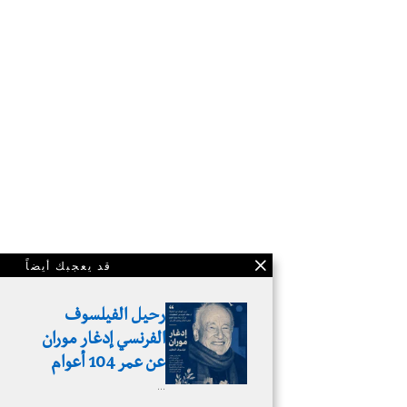
قد يعجبك أيضاً
رحيل الفيلسوف
الفرنسي إدغار موران
عن عمر 104 أعوام
…