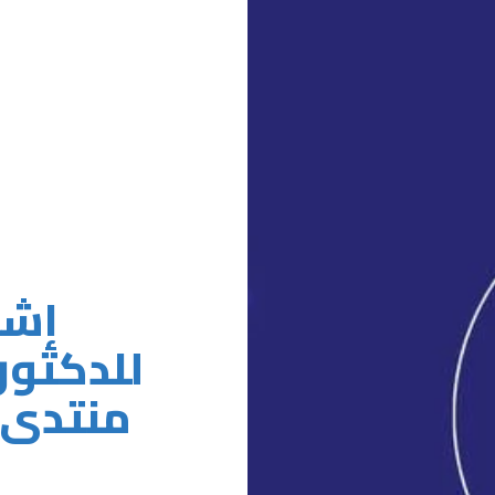
إشه
للدكتور
منتدى 