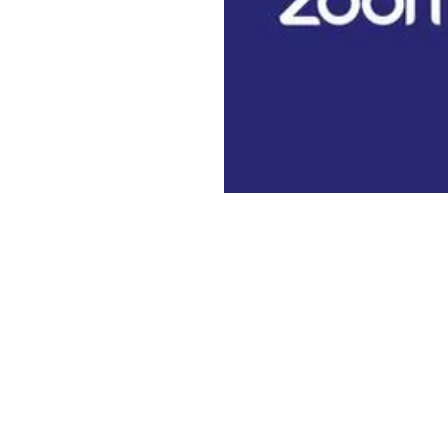
وتأتي هذه الفعالية في إطار دعم
شهلا العجيلي
، في لقاء أدبي يأخذ
المعاصرة وأسئلتها السردية والفكر
ًا صوت الراوي المنسي
حنّا دياب
،