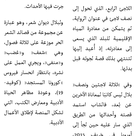
جرت فيها الأحداث.
اللاجئ الرابع، الذي تحول إلى
نصف لاجئ في عنوان الرواية،
ولبلال ديوان شعر، وهو عبارة
لم يتمكن من مغادرة المياه
عن مجموعة من قصائد الشعر
الإقليمية للبلد الذي يسعى
الحر موزعة على ثلاثة فصول،
إلى مغادرته، إذ أُعيد إليها
وهي “شغف” و”غضب”
لتنتهي بذلك قصة لجوئه قبل
و”منفى”، ويجري العمل على
بدئها.
نشره، بانتظار انحسار فيروس
“كورونا المستجد” (كوفيد-
وفي “ثلاثة لاجئين ونصف”
19)، وعودة مظاهر الحياة
بلال ليس كاتبًا لمعاناة الآخرين
الأدبية ومعارض الكتب، التي
عن بُعد، فالشاب استمد
تشكل المنصة لإطلاق الأعمال
قصته وأحداثها من الطريق
الأدبية.
الذي سار عليه حين لجأ إلى
أوروبا في خريف 2015،