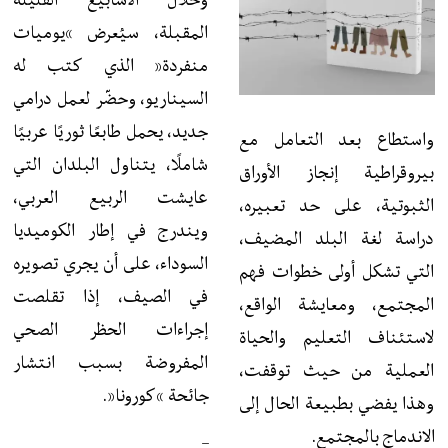
المقبلة، سيُعرض “يوميات
منفردة” الذي كتب له
السيناريو، وحضّر لعمل درامي
جديد، يحمل طابعًا ثوريًا عربيًا
واستطاع بعد التعامل مع
شاملًا، يتناول البلدان التي
بيروقراطية إنجاز الأوراق
عايشت الربيع العربي،
الثبوتية، على حد تعبيره،
ويندرج في إطار الكوميديا
دراسة لغة البلد المضيف،
السوداء، على أن يجري تصويره
التي تشكل أولى خطوات فهم
في الصيف، إذا تقلصت
المجتمع، ومعايشة الواقع،
إجراءات الحظر الصحي
لاستئناف التعليم والحياة
المفروضة بسبب انتشار
العملية من حيث توقفت،
جائحة “كورونا”.
وهذا يفضي بطبيعة الحال إلى
الاندماج بالمجتمع.
–