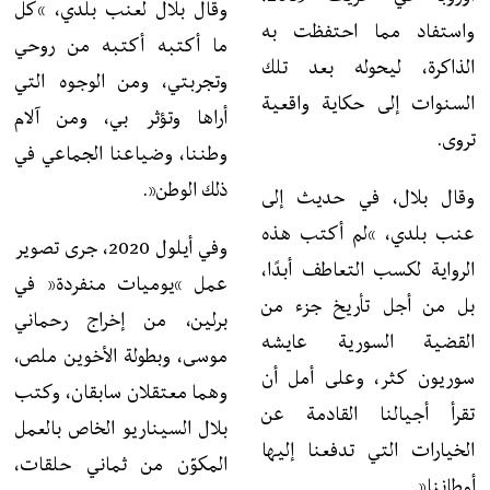
وقال بلال لعنب بلدي، “كل
واستفاد مما احتفظت به
ما أكتبه أكتبه من روحي
الذاكرة، ليحوله بعد تلك
وتجربتي، ومن الوجوه التي
السنوات إلى حكاية واقعية
أراها وتؤثر بي، ومن آلام
تروى.
وطننا، وضياعنا الجماعي في
ذلك الوطن”.
وقال بلال، في حديث إلى
عنب بلدي، “لم أكتب هذه
وفي أيلول 2020، جرى تصوير
الرواية لكسب التعاطف أبدًا،
عمل “يوميات منفردة” في
بل من أجل تأريخ جزء من
برلين، من إخراج رحماني
القضية السورية عايشه
موسى، وبطولة الأخوين ملص،
سوريون كثر، وعلى أمل أن
وهما معتقلان سابقان، وكتب
تقرأ أجيالنا القادمة عن
بلال السيناريو الخاص بالعمل
الخيارات التي تدفعنا إليها
المكوّن من ثماني حلقات،
أوطاننا”.