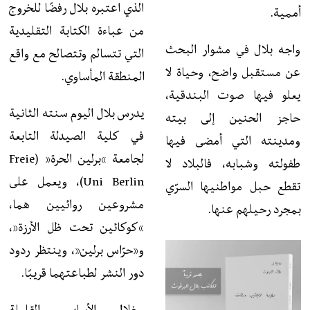
الذي اعتبره بلال رفضًا للخروج
أممية.
من عباءة الكتابة التقليدية
واجه بلال في مشوار البحث
التي تتسالم وتتصالح مع واقع
عن مستقبل واضح، وحياة لا
المنطقة المأساوي.
يعلو فيها صوت البندقية،
يدرس بلال اليوم سنته الثانية
حاجز الحنين إلى بيته
في كلية الصيدلة التابعة
ومدينته التي أمضى فيها
لجامعة “برلين الحرة” (Freie
طفولته وشبابه، فالبلاد لا
Uni Berlin)، ويعمل على
تقطع حبل مواطنيها السرّي
مشروعين روائيين هما،
بمجرد رحيلهم عنها.
“كوكائين تحت ظل الأرزة”،
و”حرّاس برلين”، وينتظر ردود
دور النشر لطباعتهما قريبًا.
وخلال الأسابيع القليلة