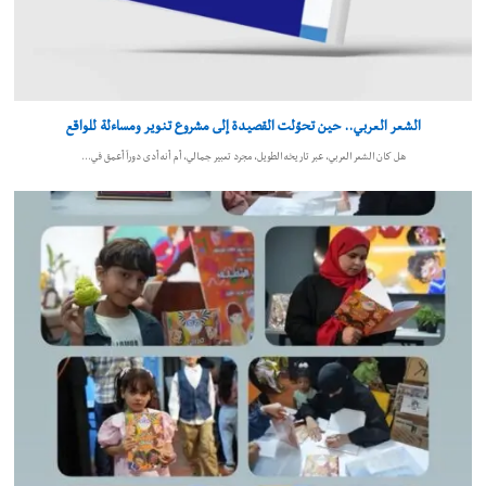
الشعر العربي.. حين تحوّلت القصيدة إلى مشروع تنوير ومساءلة للواقع
هل كان الشعر العربي، عبر تاريخه الطويل، مجرد تعبير جمالي، أم أنه أدى دوراً أعمق في…