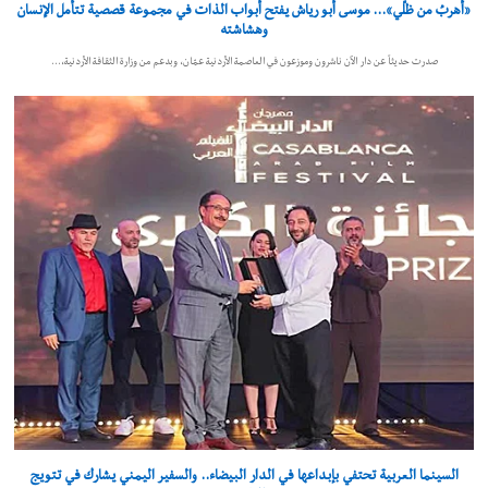
«أهربُ من ظلّي»… موسى أبو رياش يفتح أبواب الذات في مجموعة قصصية تتأمل الإنسان
وهشاشته
صدرت حديثاً عن دار الآن ناشرون وموزعون في العاصمة الأردنية عمّان، وبدعم من وزارة الثقافة الأردنية،…
السينما العربية تحتفي بإبداعها في الدار البيضاء.. والسفير اليمني يشارك في تتويج