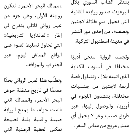
ينتظر الشاب السوري بلال
“ممالك البحر الأحمر” لتكون
البرغوث صدور روايته الثانية
روايته الأولى، وهي جزء من
التي تحمل اسم “ثلاثة لاجئين
عمل روائي ثلاثي يندرج في
ونصف”، من إحدى دور النشر
إطار “الفانتازيا التاريخية”
في مدينة اسطنبول التركية.
التي تحاول تسليط الضوء على
الواقع المعاش اليوم، عبر
وتجسد الرواية منحى أدبيًا
الجغرافيا والمواقف.
مختلفًا في أسلوب الكتابة
الذي اتبعه بلال، وتتناول قصة
وتطلّب هذا العمل الروائي بحثًا
أربعة لاجئين من جنسيات
معمقًا في تاريخ منطقة حوض
مختلفة، ينشدون اللجوء في
البحر الأحمر، والممالك التي
أوروبا، والوصول إليها، عبر
قامت حوله، ما يمنح الرواية
طريق صعب وعر لا يحمل أي
صبغة واقعية بلغة فصيحة
معنى مريح من معاني السفر.
تعكس الحقبة الزمنية التي