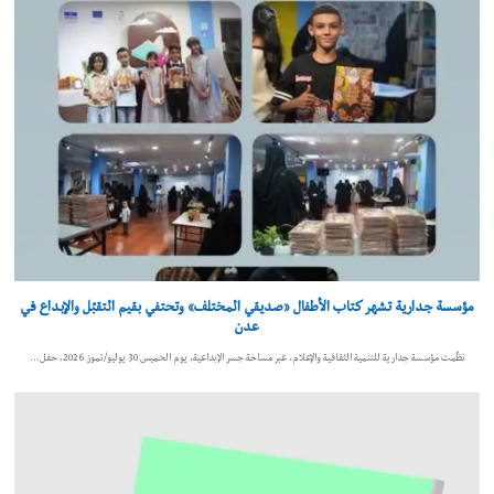
مؤسسة جدارية تشهر كتاب الأطفال «صديقي المختلف» وتحتفي بقيم التقبّل والإبداع في
عدن
نظّمت مؤسسة جدارية للتنمية الثقافية والإعلام، عبر مساحة جسر الإبداعية، يوم الخميس 30 يوليو/تموز 2026، حفل…