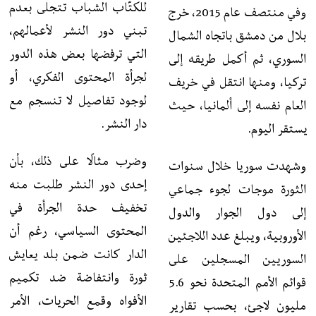
للكتّاب الشباب تتجلى بعدم
وفي منتصف عام 2015، خرج
تبني دور النشر لأعمالهم،
بلال من دمشق باتجاه الشمال
التي ترفضها بعض هذه الدور
السوري، ثم أكمل طريقه إلى
لجرأة المحتوى الفكري، أو
تركيا، ومنها انتقل في خريف
لوجود تفاصيل لا تنسجم مع
العام نفسه إلى ألمانيا، حيث
دار النشر.
يستقر اليوم.
وضرب مثالًا على ذلك، بأن
وشهدت سوريا خلال سنوات
إحدى دور النشر طلبت منه
الثورة موجات لجوء جماعي
تخفيف حدة الجرأة في
إلى دول الجوار والدول
المحتوى السياسي، رغم أن
الأوروبية، ويبلغ عدد اللاجئين
الدار كانت ضمن بلد يعايش
السوريين المسجلين على
ثورة وانتفاضة ضد تكميم
قوائم الأمم المتحدة نحو 5.6
الأفواه وقمع الحريات، الأمر
مليون لاجئ، بحسب تقارير