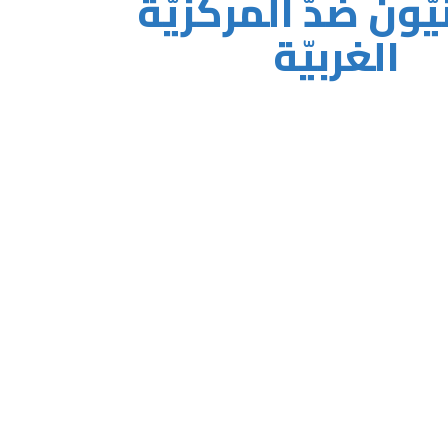
ّون ضدّ المركزيّة
الغربيّة