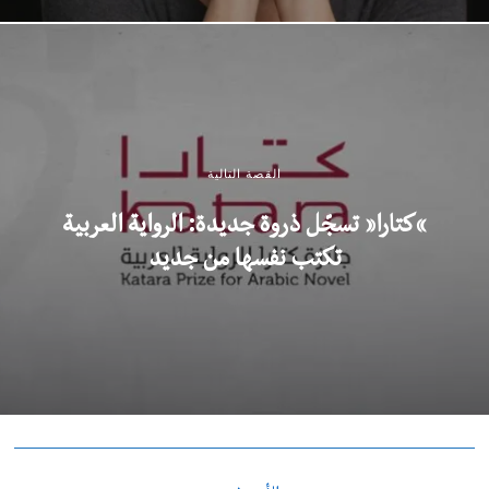
القصة التالية
“كتارا” تسجّل ذروة جديدة: الرواية العربية
تكتب نفسها من جديد