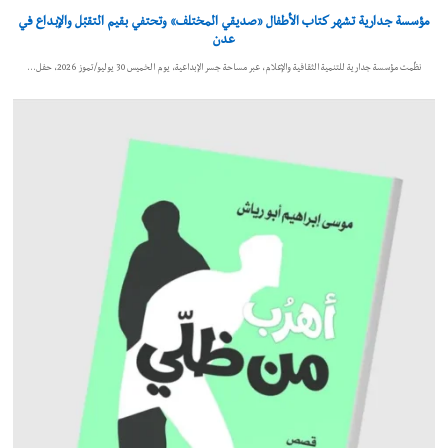
مؤسسة جدارية تشهر كتاب الأطفال «صديقي المختلف» وتحتفي بقيم التقبّل والإبداع في
عدن
نظّمت مؤسسة جدارية للتنمية الثقافية والإعلام، عبر مساحة جسر الإبداعية، يوم الخميس 30 يوليو/تموز 2026، حفل…