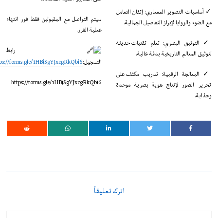
✓ أساسيات التصوير المعماري: إتقان التعامل
سيتم التواصل مع المقبولين فقط فور انتهاء
مع الضوء والزوايا لإبراز التفاصيل الجمالية.
عملية الفرز.
✓ التوثيق البصري: تعلم تقنيات حديثة
رابط
لتوثيق المعالم التاريخية بدقة عالية.
التسجيل:
ps://forms.gle/1HBjSgYJxcgRkQbi6
✓ المعالجة الرقمية: تدريب مكثف على
https://forms.gle/1HBjSgYJxcgRkQbi6
تحرير الصور لإنتاج هوية بصرية موحدة
وجذابة.
اترك تعليقاً