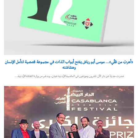
«أهربُ من ظلّي»… موسى أبو رياش يفتح أبواب الذات في مجموعة قصصية تتأمل الإنسان
وهشاشته
صدرت حديثاً عن دار الآن ناشرون وموزعون في العاصمة الأردنية عمّان، وبدعم من وزارة الثقافة الأردنية،…