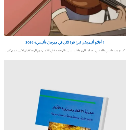
4 أفلام أنيميشن تبرز قوة الفن في مهرجان «أنيسي» 2026
أكد مهرجان «أنيسي» الفرنسي، أحد أبرز المهرجانات العالمية المتخصصة في أفلام الرسوم المتحركة، أن الأنيميشن يمكن…