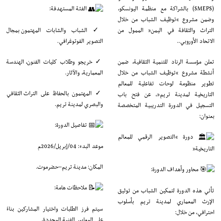
(SMEPS) بالشراكة مع منظمة اليونسكو،
الفئة المستهدفة:
وضمن مشروع “توظيف الشباب من خلال
✓ الشباب والشابات المهتمون بمجال
التراث والثقافة في اليمن” الممول من
التصوير الفوتوغرافي.
الاتحاد الأوروبي..
✓ خريجو وطلاب كليات الفنون، الهندسة
تعلن مؤسسة الرناد للتنمية الثقافية، ضمن
المعمارية، والآثار.
أنشطة مشروع “توظيف الشباب من خلال
تطوير منظومة لوحات تفاعلية للمعالم
✓ المهتمون بالحفاظ على التراث الثقافي
التاريخية لمدينة تريم”، عن فتح باب
والبصري لمدينة تريم.
التسجيل في الدورة التدريبية المتخصصة
بعنوان:
تفاصيل الدورة:
دورة “التصوير الرقمي للمعالم
موعد البدء: 04/إبريل/2026م
التاريخية”
المكان: مدينة تريم–حضرموت.
محاور وأهداف الدورة:
ملاحظات هامة:
تأتي هذه الدورة لتمكين الشباب من توثيق
الإرث المعماري لمدينة تريم بأسلوب
سيتم فرز الطلبات واختيار المشاركين بناءً
احترافي، من خلال:
على المعايير الفنية المحددة.