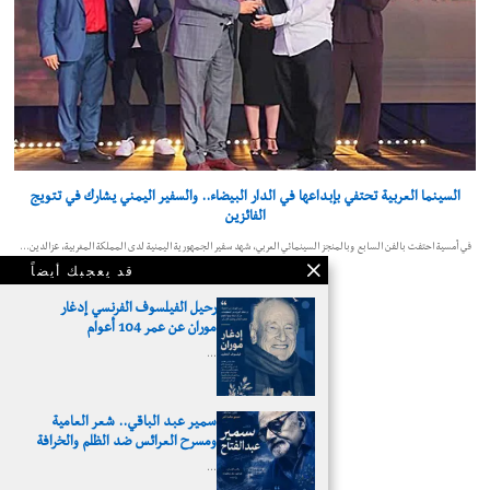
السينما العربية تحتفي بإبداعها في الدار البيضاء.. والسفير اليمني يشارك في تتويج
الفائزين
في أمسية احتفت بالفن السابع وبالمنجز السينمائي العربي، شهد سفير الجمهورية اليمنية لدى المملكة المغربية، عزالدين…
قد يعجبك أيضاً
رحيل الفيلسوف الفرنسي إدغار
موران عن عمر 104 أعوام
…
سمير عبد الباقي.. شعر العامية
ومسرح العرائس ضد الظلم والخرافة
© 2026 - جدارية الثقافية
…