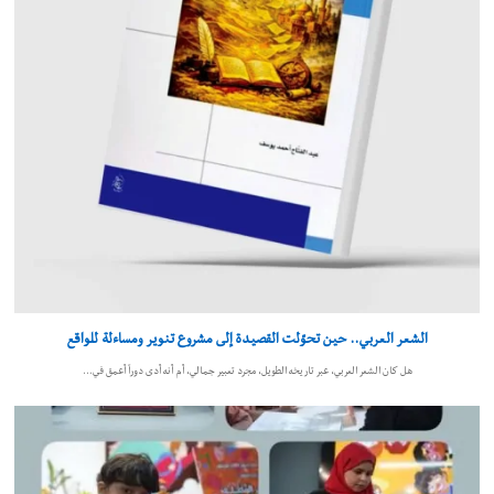
الشعر العربي.. حين تحوّلت القصيدة إلى مشروع تنوير ومساءلة للواقع
هل كان الشعر العربي، عبر تاريخه الطويل، مجرد تعبير جمالي، أم أنه أدى دوراً أعمق في…