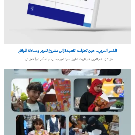
الشعر العربي.. حين تحوّلت القصيدة إلى مشروع تنوير ومساءلة للواقع
هل كان الشعر العربي، عبر تاريخه الطويل، مجرد تعبير جمالي، أم أنه أدى دوراً أعمق في…