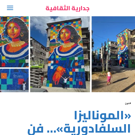
جدارية الثقافية
فنون
«الموناليزا
السلفادورية»… فن