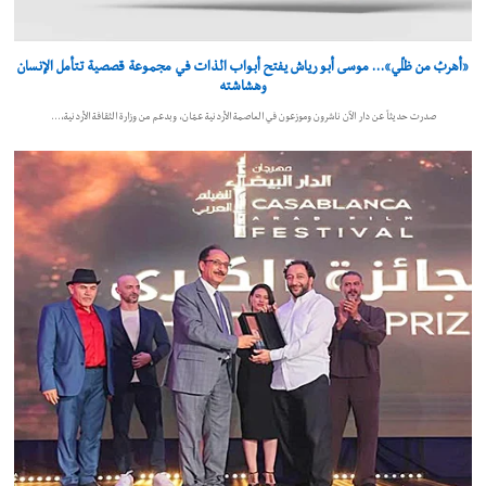
«أهربُ من ظلّي»… موسى أبو رياش يفتح أبواب الذات في مجموعة قصصية تتأمل الإنسان
وهشاشته
صدرت حديثاً عن دار الآن ناشرون وموزعون في العاصمة الأردنية عمّان، وبدعم من وزارة الثقافة الأردنية،…