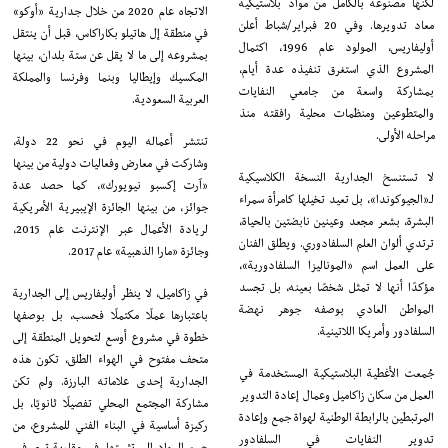
لكنها مصنوعة بالكامل من مواد بلاستيكية
الاتجاه عام 2020 من خلال جدارية «أوكو»
معاد تدويرها. وفي 20 فبراير/شباط أعلن
في منطقة إل هاتيلو بكاراكاس، قبل أن ينتقل
أوليفاريس، المولود عام 1996، اكتمال
بمشروعه إلى ما لا يقل عن ستة بلدان، بينها
المشروع الذي استغرق تنفيذه عدة أيام،
المكسيك وإيطاليا وبنما وفرنسا والمملكة
بمشاركة واسعة من جامعي النفايات
العربية السعودية.
والمتطوعين ومنظمات محلية رافقته منذ
مراحله الأولى.
تنتشر أعماله اليوم في نحو 22 دولة،
وشاركت في معارض وفعاليات دولية من بينها
لا تستنسخ الجدارية النسخة الكلاسيكية
«آرت إكسبو نيويورك»، كما حصد عدة
لـ«الجيوكوندا»، بل تعيد تخيلها كامرأة سمراء
جوائز، من بينها الجائزة الإيبيرية الأمريكية
البشرة، بشعر مجعد وعينين نابضتين بالحياة،
لريادة الأعمال عبر الإنترنت عام 2015،
ترتدي ألوان العلم السلفادوري. ويطلق الفنان
وجائزة «مارا الذهبية» عام 2017.
على العمل اسم «الموناليزا السلفادورية»،
مؤكدًا أنها لا تمثل شخصًا بعينه، بل تجسد
في زاكاميل، لا ينظر أوليفاريس إلى الجدارية
المواطن العادي بوصفه جوهر نهضة
باعتبارها عملًا مكتملًا فحسب، بل بوصفها
السلفادور وأمريكا اللاتينية.
خطوة في مشروع أوسع لتحويل المنطقة إلى
متحف مفتوح في الهواء الطلق، تكون هذه
جُمعت الأغطية البلاستيكية المستخدمة في
الجدارية إحدى علاماته البارزة. ولم تكن
العمل من سكان زاكاميل وعمال إعادة التدوير
مشاركة المجتمع المحلي تفصيلًا ثانويًا، بل
المرتبطين بالرابطة الوطنية لهواة جمع وإعادة
ركيزة أساسية في البناء الفني للمشروع، من
تدوير النفايات في السلفادور
جمع المواد إلى تثبيتها، في مقاربة ترى في