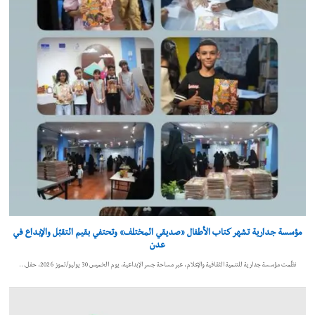
مؤسسة جدارية تشهر كتاب الأطفال «صديقي المختلف» وتحتفي بقيم التقبّل والإبداع في
عدن
نظّمت مؤسسة جدارية للتنمية الثقافية والإعلام، عبر مساحة جسر الإبداعية، يوم الخميس 30 يوليو/تموز 2026، حفل…