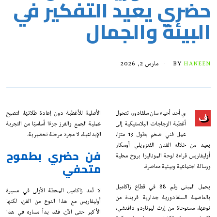
حضري يعيد التفكير في
البيئة والجمال
HANEEN
BY
مارس 2, 2026
ي أحد أحياء سان سلفادور، تتحول
الأصلية للأغطية دون إعادة طلائها، لتصبح
ف
أغطية الزجاجات البلاستيكية إلى
عملية الجمع والفرز جزءًا أساسيًا من التجربة
عمل فني ضخم بطول 13 مترًا،
الإبداعية، لا مجرد مرحلة تحضيرية.
يعيد من خلاله الفنان الفنزويلي أوسكار
فن حضري بطموح
أوليفاريس قراءة لوحة الموناليزا بروح محلية
متحفي
ورسالة اجتماعية وبيئية معاصرة.
يحمل المبنى رقم 88 في قطاع زاكاميل
لا تُعد زاكاميل المحطة الأولى في مسيرة
بالعاصمة السلفادورية جدارية فريدة من
أوليفاريس مع هذا النوع من الفن، لكنها
نوعها، مستوحاة من إرث ليوناردو دافنشي،
الأكبر حتى الآن. فقد بدأ مساره في هذا