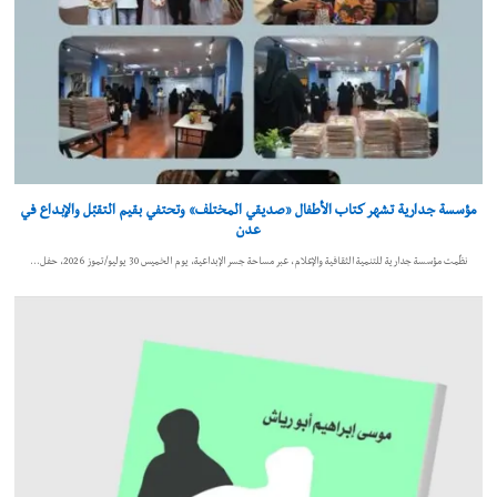
مؤسسة جدارية تشهر كتاب الأطفال «صديقي المختلف» وتحتفي بقيم التقبّل والإبداع في
عدن
نظّمت مؤسسة جدارية للتنمية الثقافية والإعلام، عبر مساحة جسر الإبداعية، يوم الخميس 30 يوليو/تموز 2026، حفل…