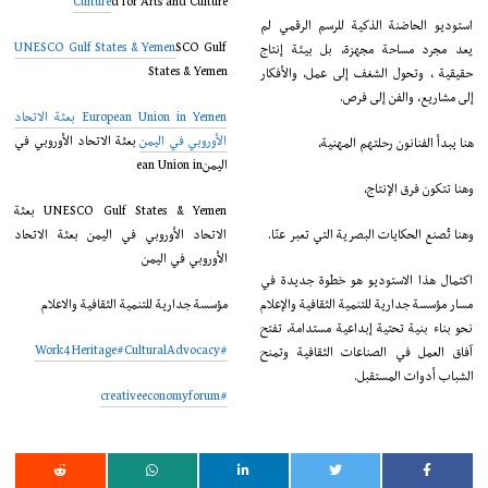
Culture
d for Arts and Culture
استوديو الحاضنة الذكية للرسم الرقمي لم
UNESCO Gulf States & Yemen
SCO Gulf
يعد مجرد مساحة مجهزة، بل بيئة إنتاج
States & Yemen
حقيقية ، وتحول الشغف إلى عمل، والأفكار
إلى مشاريع، والفن إلى فرص.
European Union in Yemen بعثة الاتحاد
الأوروبي في اليمن
بعثة الاتحاد الأوروبي في
هنا يبدأ الفنانون رحلتهم المهنية،
اليمنean Union in
وهنا تتكون فرق الإنتاج،
UNESCO Gulf States & Yemen بعثة
وهنا تُصنع الحكايات البصرية التي تعبر عنّا.
الاتحاد الأوروبي في اليمن بعثة الاتحاد
الأوروبي في اليمن
اكتمال هذا الاستوديو هو خطوة جديدة في
مسار مؤسسة جدارية للتنمية الثقافية والإعلام
مؤسسة جدارية للتنمية الثقافية والاعلام
نحو بناء بنية تحتية إبداعية مستدامة، تفتح
#CulturalAdvocacy
#Work4Heritage
آفاق العمل في الصناعات الثقافية وتمنح
الشباب أدوات المستقبل.
#creativeeconomyforum