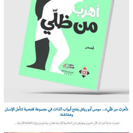
«أهربُ من ظلّي»… موسى أبو رياش يفتح أبواب الذات في مجموعة قصصية تتأمل الإنسان
وهشاشته
صدرت حديثاً عن دار الآن ناشرون وموزعون في العاصمة الأردنية عمّان، وبدعم من وزارة الثقافة الأردنية،…