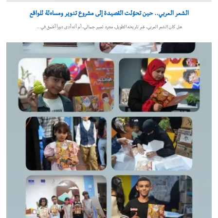
الشعر العربي.. حين تحوّلت القصيدة إلى مشروع تنوير ومساءلة للواقع
هل كان الشعر العربي، عبر تاريخه الطويل، مجرد تعبير جمالي، أم أنه أدى دوراً أعمق في…