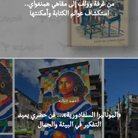
من غرفة وولف إلى مقاهي همنغواي..
استكشاف عوالم الكتابة وأمكنتها
القصة التالية
«الموناليزا السلفادورية»… فن حضري يعيد
التفكير في البيئة والجمال