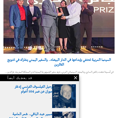
السينما العربية تحتفي بإبداعها في الدار البيضاء.. والسفير اليمني يشارك في تتويج
الفائزين
في أمسية احتفت بالفن السابع وبالمنجز السينمائي العربي، شهد سفير الجمهورية اليمنية لدى المملكة المغربية، عزالدين…
قد يعجبك أيضاً
رحيل الفيلسوف الفرنسي إدغار
موران عن عمر 104 أعوام
…
سمير عبد الباقي.. شعر العامية