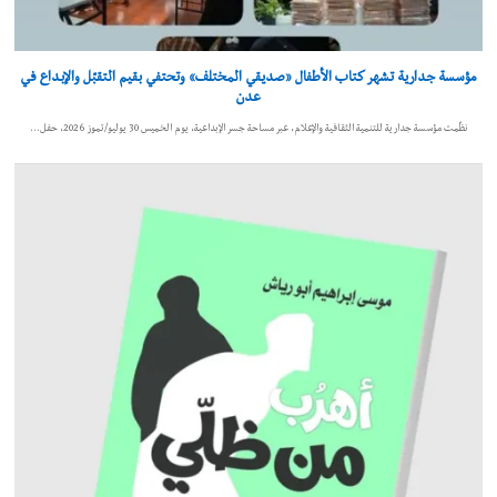
مؤسسة جدارية تشهر كتاب الأطفال «صديقي المختلف» وتحتفي بقيم التقبّل والإبداع في
عدن
نظّمت مؤسسة جدارية للتنمية الثقافية والإعلام، عبر مساحة جسر الإبداعية، يوم الخميس 30 يوليو/تموز 2026، حفل…