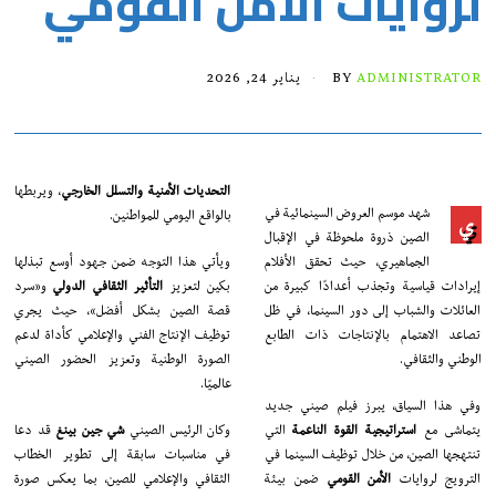
لروايات الأمن القومي
ADMINISTRATOR
BY
يناير 24, 2026
التحديات الأمنية والتسلل الخارجي
، ويربطها
شهد موسم العروض السينمائية في
بالواقع اليومي للمواطنين.
ي
الصين ذروة ملحوظة في الإقبال
الجماهيري، حيث تحقق الأفلام
ويأتي هذا التوجه ضمن جهود أوسع تبذلها
إيرادات قياسية وتجذب أعدادًا كبيرة من
بكين لتعزيز
التأثير الثقافي الدولي
و«سرد
العائلات والشباب إلى دور السينما، في ظل
قصة الصين بشكل أفضل»، حيث يجري
تصاعد الاهتمام بالإنتاجات ذات الطابع
توظيف الإنتاج الفني والإعلامي كأداة لدعم
الوطني والثقافي.
الصورة الوطنية وتعزيز الحضور الصيني
عالميًا.
وفي هذا السياق، يبرز فيلم صيني جديد
يتماشى مع
استراتيجية القوة الناعمة
التي
وكان الرئيس الصيني
شي جين بينغ
قد دعا
تنتهجها الصين، من خلال توظيف السينما في
في مناسبات سابقة إلى تطوير الخطاب
الترويج لروايات
الأمن القومي
ضمن بيئة
الثقافي والإعلامي للصين، بما يعكس صورة