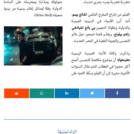
حضرية عصرية وسرد بصري حديث.
«موثوقة وجذابة ومحترمة» على الساحة
الدولية، وفقًا لوسائل إعلام رسمية من بينها
الفيلم من إخراج المخرج العالمي
تشانغ ييمو
،
صحيفة
China Daily
.
أحد أبرز الأسماء في السينما الصينية
والدولية، وبطولة النجمين
يي يانغ تشيانشي
و
تشو ييلونغ
، ويقدّم قصة تتمحور حول عالم
التجسس والجبهة الخفية في العصر الحديث.
وذكرت وكالة الأنباء الصينية الرسمية
«شينخوا»
أن موضوع مكافحة التجسس أصبح
أكثر حضورًا في الخطاب العام خلال السنوات
الأخيرة، مشيرة إلى أن الفيلم يسلّط الضوء على
اترك تعليقاً