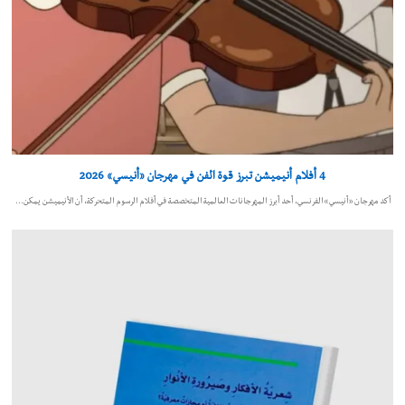
4 أفلام أنيميشن تبرز قوة الفن في مهرجان «أنيسي» 2026
أكد مهرجان «أنيسي» الفرنسي، أحد أبرز المهرجانات العالمية المتخصصة في أفلام الرسوم المتحركة، أن الأنيميشن يمكن…