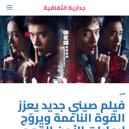
جدارية الثقافية
فنون
فيلم صيني جديد يعزز
القوة الناعمة ويروّج