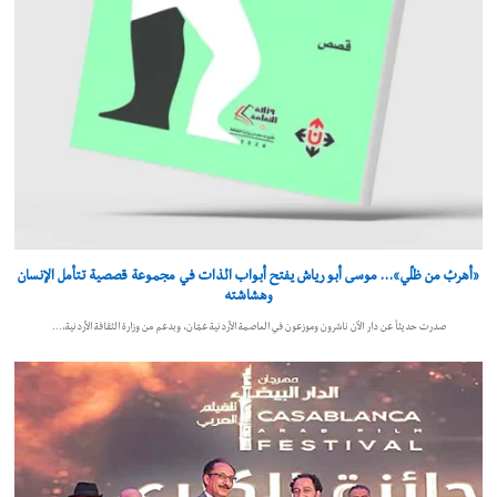
«أهربُ من ظلّي»… موسى أبو رياش يفتح أبواب الذات في مجموعة قصصية تتأمل الإنسان
وهشاشته
صدرت حديثاً عن دار الآن ناشرون وموزعون في العاصمة الأردنية عمّان، وبدعم من وزارة الثقافة الأردنية،…