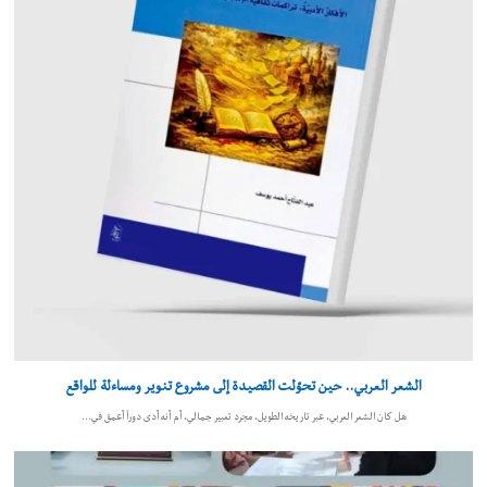
الشعر العربي.. حين تحوّلت القصيدة إلى مشروع تنوير ومساءلة للواقع
هل كان الشعر العربي، عبر تاريخه الطويل، مجرد تعبير جمالي، أم أنه أدى دوراً أعمق في…