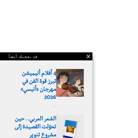
قد يعجبك أيضاً
4 أفلام أنيميشن
تبرز قوة الفن في
مهرجان «أنيسي»
2026
…
الشعر العربي.. حين
تحوّلت القصيدة إلى
مشروع تنوير