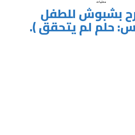
محليات
ح بشبوش للطفل
س: حلم لم يتحقق ).