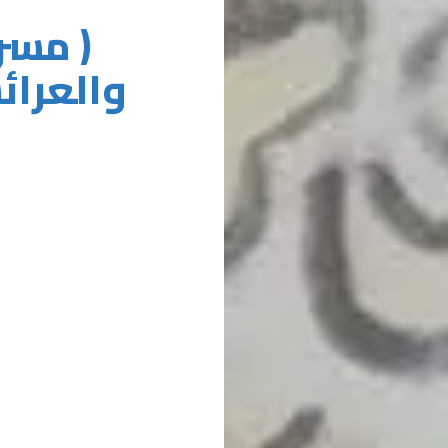
( مسر
والعرائ