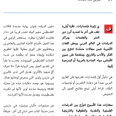
ي زاوية “إصدارات.. نظرة أولى”
“عين الديك” عنوان رواية جديدة للكاتب
ف
نقف على آخر ما تصدره أبرز دور
الفلسطيني سليم البيك تصدر قريباً عن “دار
النشر والجامعات ومراكز
هاشيت أنطوان/ نوفل”. يستحضر الراوي في
الدراسات في العالم العربي وبعض اللغات
هذا العمل “أشباح الأحبّة الغائبين والحاضرين
الأجنبية ضمن مجالات متعدّدة تتنوّع بين
ويخاطبهم على الورق محاولاً طيّها لتطويع
الفكر والأدب والتاريخ، ومنفتحة على جميع
حكايته وإيجاد منفذٍ له يخلّصه من عبء
الأجناس، سواء الصادرة بالعربية أو المترجمة
الشتات الفلسطيني الموروث” بحسب ما نقرأ
إليها.
في تقديم العمل. ومن الرواية نقرأ: “لا تعرف
أيٌّ منهما بالأخرى: هديل التي تدير غاليري
هي تناولٌ أوّل لإصدارات نقترحها على القارئ
في باريس، ولويز التي ستعرض لوحاتها هناك.
العربي بعيداً عن دعاية الناشرين أو توجيهات
وبينهما، هو. ومعه، حكايات جدّه عن معارك
النقّاد. قراءة أولى تمنح مفاتيح للعبور إلى
1948 وترشيحا جذبته لويز لأنّها لم تكترث
النصوص.
بفلسطينيته. وهديل جذبته لأنّها اكترثت”.
مختارات هذا الأسبوع تتوزّع بين الدراسات
عن منشورات “ألبان ميشيل” في باريس،
الفلسفية والنقدية والحقوقية والتاريخية
صدر حديثاً كتاب “من لسانٍ إلى آخَر: ضيافةُ