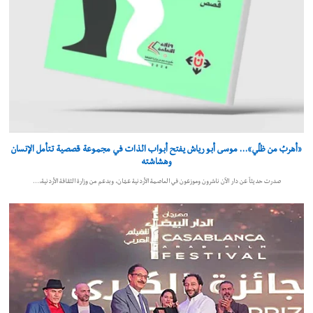
«أهربُ من ظلّي»… موسى أبو رياش يفتح أبواب الذات في مجموعة قصصية تتأمل الإنسان
وهشاشته
صدرت حديثاً عن دار الآن ناشرون وموزعون في العاصمة الأردنية عمّان، وبدعم من وزارة الثقافة الأردنية،…