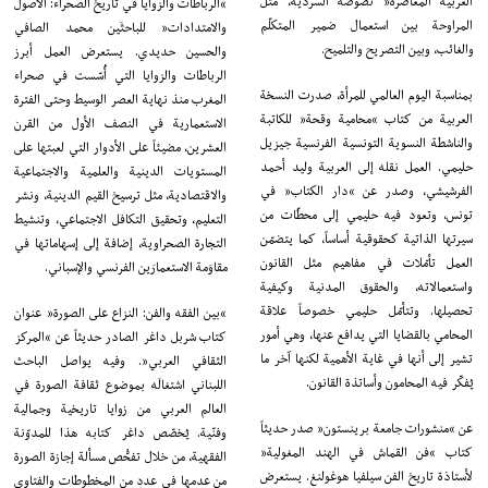
العربية المعاصرة” نصوصه السردية، مثل
“الرباطات والزوايا في تاريخ الصحراء: الأصول
المراوحة بين استعمال ضمير المتكلّم
والامتدادات” للباحثَين محمد الصافي
والغائب، وبين التصريح والتلميح.
والحسين حديدي. يستعرض العمل أبرز
الرباطات والزوايا التي أُسّست في صحراء
بمناسبة اليوم العالمي للمرأة، صدرت النسخة
المغرب منذ نهاية العصر الوسيط وحتى الفترة
العربية من كتاب “محامية وقحة” للكاتبة
الاستعمارية في النصف الأول من القرن
والناشطة النسوية التونسية الفرنسية جيزيل
العشرين، مضيئاً على الأدوار التي لعبتها على
حليمي. العمل نقله إلى العربية وليد أحمد
المستويات الدينية والعلمية والاجتماعية
الفرشيشي، وصدر عن “دار الكتاب” في
والاقتصادية، مثل ترسيخ القيم الدينية، ونشر
تونس، وتعود فيه حليمي إلى محطّات من
التعليم، وتحقيق التكافل الاجتماعي، وتنشيط
سيرتها الذاتية كحقوقية أساساً، كما يتضمّن
التجارة الصحراوية، إضافة إلى إسهاماتها في
العمل تأمّلات في مفاهيم مثل القانون
مقاوَمة الاستعمارَين الفرنسي والإسباني.
واستعمالاته، والحقوق المدنية وكيفية
تحصيلها. وتتأمّل حليمي خصوصاً علاقة
“بين الفقه والفن: النزاع على الصورة” عنوان
المحامي بالقضايا التي يدافع عنها، وهي أمور
كتاب شربل داغر الصادر حديثاً عن “المركز
تشير إلى أنها في غاية الأهمية لكنها آخر ما
الثقافي العربي”. وفيه يواصل الباحث
يُفكّر فيه المحامون وأساتذة القانون.
اللبناني اشتغالَه بموضوع ثقافة الصورة في
العالم العربي من زوايا تاريخية وجمالية
عن “منشورات جامعة برينستون” صدر حديثاً
وفنّية. يُخصّص داغر كتابه هذا للمدوّنة
كتاب “فن القماش في الهند المغولية”
الفقهية، من خلال تفحُّص مسألة إجازة الصورة
لأستاذة تاريخ الفن سيلفيا هوغولنغ. يستعرض
من عدمها في عددٍ من المخطوطات والفتاوى