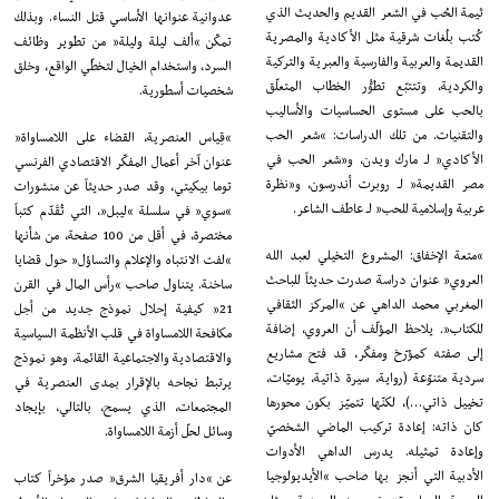
ثيمة الحُب في الشعر القديم والحديث الذي
عدوانية عنوانها الأساسي قتل النساء. وبذلك
كُتب بلُغات شرقية مثل الأكادية والمصرية
تمكّن “ألف ليلة وليلة” من تطوير وظائف
القديمة والعربية والفارسية والعبرية والتركية
السرد، واستخدام الخيال لتخطّي الواقع، وخلق
والكردية، وتتتبّع تطوُّر الخطاب المتعلّق
شخصيات أسطورية.
بالحب على مستوى الحساسيات والأساليب
والتقنيات. من تلك الدراسات: “شعر الحب
“قِياس العنصرية، القضاء على اللامساواة”
الأكادي” لـ مارك ويدن، و”شعر الحب في
عنوان آخر أعمال المفكّر الاقتصادي الفرنسي
مصر القديمة” لـ روبرت أندرسون، و”نظرة
توما بيكيتي، وقد صدر حديثاً عن منشورات
عربية وإسلامية للحب” لـ عاطف الشاعر.
“سوي” في سلسلة “ليبل”، التي تُقَدّم كتباً
مختصرة، في أقل من 100 صفحة، من شأنها
“متعة الإخفاق: المشروع التخيلي لعبد الله
“لفت الانتباه والإعلام والتساؤل” حول قضايا
العروي” عنوان دراسة صدرت حديثاً للباحث
ساخنة. يتناول صاحب “رأس المال في القرن
المغربي محمد الداهي عن “المركز الثقافي
21” كيفية إحلال نموذج جديد من أجل
للكتاب”. يلاحظ المؤلّف أن العروي، إضافة
مكافحة اللامساواة في قلب الأنظمة السياسية
إلى صفته كمؤرّخ ومفكّر، قد فتح مشاريع
والاقتصادية والاجتماعية القائمة، وهو نموذج
سردية متنوّعة (رواية، سيرة ذاتية، يوميّات،
يرتبط نجاحه بالإقرار بمدى العنصرية في
تخييل ذاتي…)، لكنّها تتميّز بكون محورها
المجتمعات، الذي يسمح، بالتالي، بإيجاد
كان ذاته: إعادة تركيب الماضي الشخصيّ
وسائل لحلّ أزمة اللامساواة.
وإعادة تمثيله. يدرس الداهي الأدوات
الأدبية التي أنجز بها صاحب “الأيديولوجيا
عن “دار أفريقيا الشرق” صدر مؤخراً كتاب