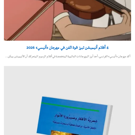
4 أفلام أنيميشن تبرز قوة الفن في مهرجان «أنيسي» 2026
أكد مهرجان «أنيسي» الفرنسي، أحد أبرز المهرجانات العالمية المتخصصة في أفلام الرسوم المتحركة، أن الأنيميشن يمكن…