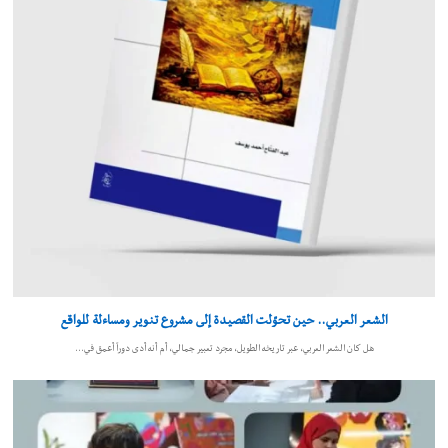
الشعر العربي.. حين تحوّلت القصيدة إلى مشروع تنوير ومساءلة للواقع
هل كان الشعر العربي، عبر تاريخه الطويل، مجرد تعبير جمالي، أم أنه أدى دوراً أعمق في…