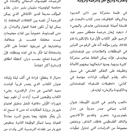
والفكرية وتاريخ الفن والترجمة والرواية.
الترجمة”، للفيلسوف السنغالي والأستاذ في
“جامعة كولومبيا” سليمان بشير ديان. يقدّم
في طبعة مشتركة بين “ابن النديم”
المؤلّف مديحاً للدور الأخلاقي الذي يمكن
و”الروافد الثقافية”، صدر كتاب “البحث عن
للترجمة أن تلعبه بين الثقافات المختلفة، إذ
فلسفة أصيلة: فيتغنشتاين، هايدغر، واليومي”
يمكن لها أن تكون فضاءً للحوار والتبادل، بل
لـ ديفيد إيغان بترجمة مصطفى سمير عبد
حتى للمساومة، خصوصاً بين لغاتِ مجتمعاتٍ
الرحيم. ظهر الكتاب لأوّل مرة بالإنكليزية عام
ليست مختلفة فحسب، بل متخالفة.
2019، ويُبرز مؤلّفه أنّه على الرغم من التباين
وباعتبارها، في تعريفها، انفتاحاً على الآخر
في المنطلقات والخلاصات بين فيتغنشتاين
واستضافةً لما فكّر به في لغته ومنطقه، فإنّ
وهايدغر، فإنّه يمكن التقاط عناصر مشتركة
الترجمة تصلح، بحسب ديان، كنقطة انطلاق
كثيرة بينهما، ومنها انشغالهما بمفهوم الأصالة
لإنسانيةٍ أكثر انفتاحاً.
وتطبيقه على التفكير الفلسفي. في سبيل
ذلك، يقدّم المؤلّف قراءات موسّعة في
“خيال لا ينقطع: قراءة في ألف ليلة وليلة”
كتابي: “تحقيقات فلسفية” لفيتغنشتاين
عنوان الكتاب الذي يصدر قريباً للباحث
و”الكينونة والزمان” لهايدغر.
سعيد الغانمي عن “دار الرافدين”. يضيء
الكتاب وظيفتين للسرد أرادت أن تقوم بهما
“الحب والشعر في الشرق الأوسط” عنوان
شهرزاد؛ الأولى دفاعية تتّصل بتعليق اهتمام
كتاب جماعي صدر حديثاً عن “دار
شهريار برواية الحكايات له حتى لا تسمح له
بلومزيبري” بتحرير وتقديم الأكاديمي
بأن يفكّر بقتلها، وهنا يصبح السرد معادلاً
والناقد الفلسطيني عاطف الشاعر، ويتضمّن
للحياة، بينما تتمثّل الوظيفة الثانية بتخليص
مجموعةً من الدراسات التي تتناول تجلّيات
شهريار من عقدته النرجسية التي ولدت من