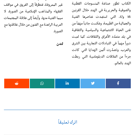
الكتاب تطوّر صناعة المنسوجات القطنية
غير المعروفة، مُتطرّقاً إلى الفروق في مواقف
والصوفية والحريرية في الهند خلال القرنين
الفقهاء والمذاهب الإسلامية من الصورة، لا
16 و17، التي استمّدت عناصرها الفنية
سيما الفنية منها، وأيضاً إلى علاقة المجتمعات
والجمالية من الطبيعة، وعكست جانباً مهمّاً من
العربية الراهنة مع الفنون من خلال علاقتها مع
غنى الحياة الاجتماعية والسياسية والثقافية
الصورة.
في بلد متعدّد الأعراق والثقافات، كما لعبت
دوراً مهماً في التبادلات التجارية بين الشرق
لندن
والغرب، وتصدّرت أثمن الهدايا التي كانت
جزءاً من العلاقات الدبلوماسية التي ربطت
الهند بالعالم.
اترك تعليقاً