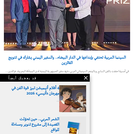
السينما العربية تحتفي بإبداعها في الدار البيضاء.. والسفير اليمني يشارك في تتويج
الفائزين
في أمسية احتفت بالفن السابع وبالمنجز السينمائي العربي، شهد سفير الجمهورية اليمنية لدى المملكة المغربية، عزالدين…
قد يعجبك أيضاً
4 أفلام أنيميشن تبرز قوة الفن في
مهرجان «أنيسي» 2026
…
الشعر العربي.. حين تحوّلت
القصيدة إلى مشروع تنوير ومساءلة
© 2026 - جدارية الثقافية
للواقع