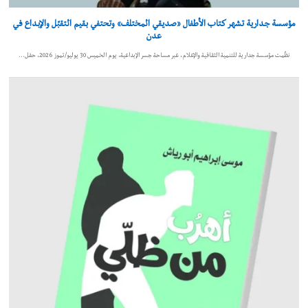
مؤسسة جدارية تشهر كتاب الأطفال «صديقي المختلف» وتحتفي بقيم التقبّل والإبداع في
عدن
نظّمت مؤسسة جدارية للتنمية الثقافية والإعلام، عبر مساحة جسر الإبداعية، يوم الخميس 30 يوليو/تموز 2026، حفل…