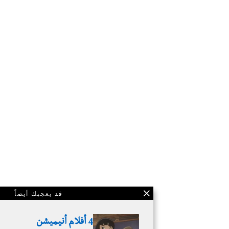
قد يعجبك أيضاً
4 أفلام أنيميشن