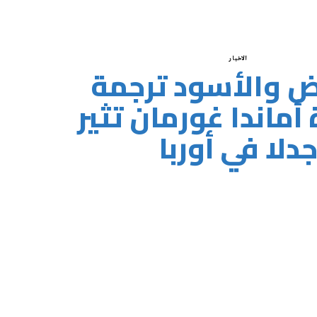
الاخبار
يض والأسود ترجمة
ماندا غورمان تثير
دلا في أوربا