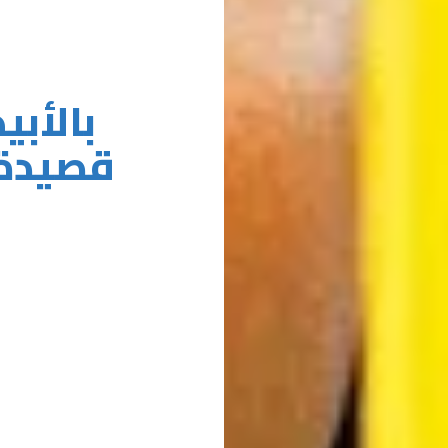
بالأب
قصيدة أ
ج