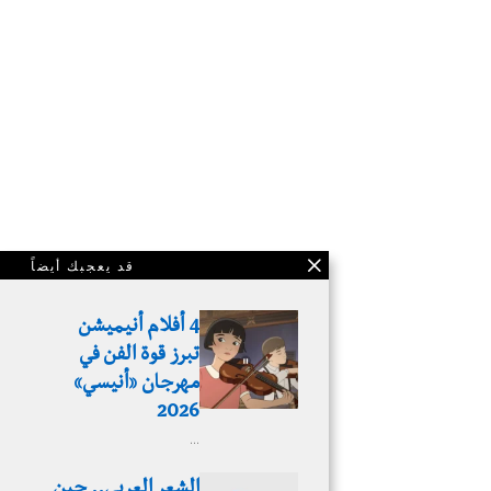
قد يعجبك أيضاً
4 أفلام أنيميشن
تبرز قوة الفن في
مهرجان «أنيسي»
2026
…
الشعر العربي.. حين