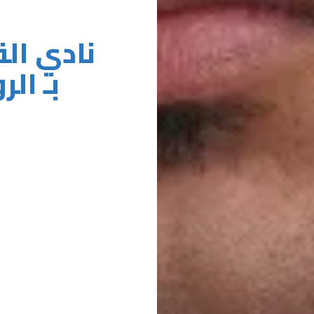
نادي ال
بـ ال